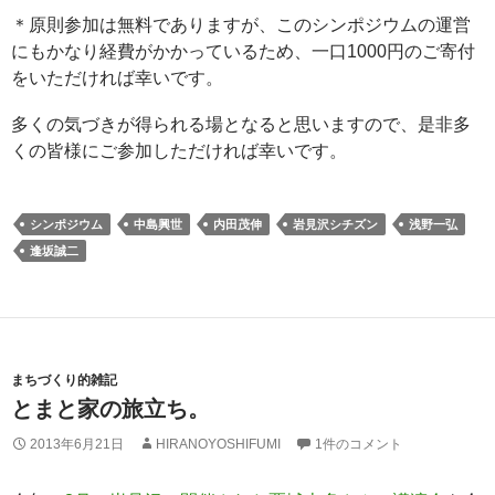
＊原則参加は無料でありますが、このシンポジウムの運営
にもかなり経費がかかっているため、一口1000円のご寄付
をいただければ幸いです。
多くの気づきが得られる場となると思いますので、是非多
くの皆様にご参加しただければ幸いです。
シンポジウム
中島興世
内田茂伸
岩見沢シチズン
浅野一弘
逢坂誠二
まちづくり的雑記
とまと家の旅立ち。
2013年6月21日
HIRANOYOSHIFUMI
1件のコメント