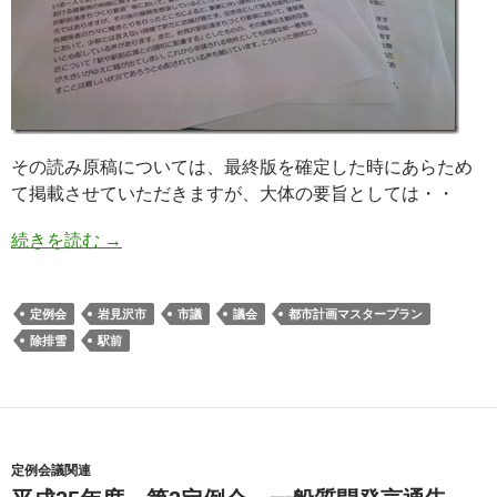
その読み原稿については、最終版を確定した時にあらため
て掲載させていただきますが、大体の要旨としては・・
続きを読む
→
定例会
岩見沢市
市議
議会
都市計画マスタープラン
除排雪
駅前
定例会議関連