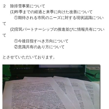
２ 除排雪事業について
(1)昨季までの経過と来季に向けた改善について
①期待される市民のニーズに対する現状認識につい
て
(2)官民パートナーシップの推進並びに情報共有につい
て
①今後目指すべき方向について
②意識共有のあり方について
とさせていただいております。