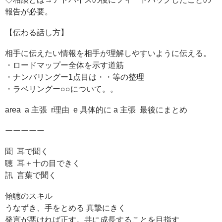
報告が必要。
【伝わる話し方】
相手に伝えたい情報を相手が理解しやすいように伝える。
・ロードマップー全体を示す道筋
・ナンバリングー1点目は・・等の整理
・ラベリングー○○について。。
area a 主張 r理由 e 具体的に a 主張 最後にまとめ
ーーーーー
聞 耳で聞く
聴 耳＋十の目できく
訊 言葉で聞く
傾聴のスキル
うなずき、手をとめる 真摯にきく
発言が悪ければ正す。共に成長することを目指す