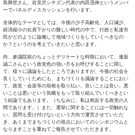
島興世さん、岩見沢シチズン代表の内田茂伸というメンバ
ーでパネルディスカッションを行います。
全体的なテーマとしては、今後の少子高齢化、人口減少、
経済縮小の右肩下がりの難しい時代の中で、行政と私達市
民がどのように協働して地域づくりをしていくべきなの
か？というのを考えていきたいと思います。
尚、参議院前のちょっとデリケートな時期において、逢坂
誠二さんという政党色の強い方をお呼びすることに関し
て、様々に議論をしたところでありますが、今後の社会を
良くしていくためにも、まちづくりを議論することにおい
て、政党・会派等の垣根を取り払い、良いことは良い。悪
いことは悪いという気概をもって取り組んでいくべきとい
う結論でもあります。（ちなみに、私は相反する政党の人
間であります。）また、選挙に関することには一切触れな
い、質問も受け付けないという方向で運営させていただ
き、あくまでまちづくりの視点においてのシンポジウムと
なりますことを重ねてご報告させていただきます。