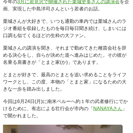
今年の
3月に岩見沢で開催された栗城史多さんの講演会
を企
画、実現した中島洋司さんという若者のお話。
栗城さんが大好きで、いつも通勤の車内では栗城さんのラ
ジオ番組を収録したものを毎日毎日聞き続け、しまいには
口調も似てくるほどの生粋の大ファン。
栗城さんの講演を聞き、それまで勤めてきた種苗会社を辞
める決心をし、自らが決めた道へ進みはじめた。その彼が
名乗る肩書きが「とまと家(か)」であります。
とまとが好きで、最高のとまとを追い求めることをライフ
ワークとし、この度、本物の「とまと家」になるための大
きな一歩を踏み出しました。
今回は6月24日(月)に南米ペルーへ約１年の武者修行にでか
けるために、有志による壮行会が市内の「
NANAYAさん
」
で開かれました。