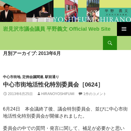
岩見沢市議会議員 平野義文 Official Web Site
コ
検
ン
索
テ
ン
月別アーカイブ: 2013年6月
ツ
へ
移
動
中心市街地
,
定例会議関連
,
駅前通り
中心市街地活性化特別委員会［0624］
2013年6月25日
HIRANOYOSHIFUMI
1件のコメント
6月24日 本会議終了後、議会特別委員会、並びに中心市街
地活性化特別委員会が開催されました。
委員会の中での質問・発言に関して、補足が必要かと思い