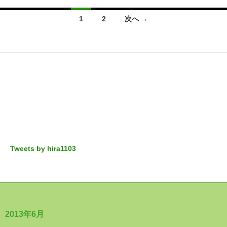
投
1
2
次へ →
稿
ナ
ビ
ゲ
ー
シ
ョ
ン
Tweets by hira1103
2013年6月