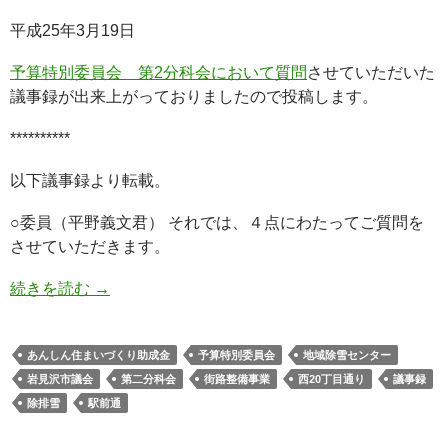
平成25年3月19日
予算特別委員会 第2分科会において質問
させていただいた
議事録が出来上がっておりましたので投稿します。
**********
以下議事録より転載。
○委員（平野義文君） それでは、４点にわたってご質問を
させていただきます。
続きを読む
→
あんしん住まいづくり助成金
予算特別委員会
地域除雪センター
岩見沢市議会
第二分科会
街路整備事業
西20丁目通り
議事録
除排雪
駅前通