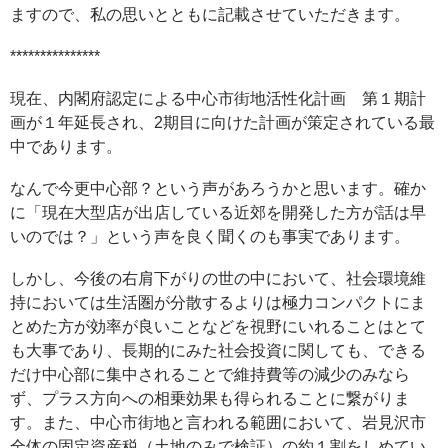
ますので、私の思いとともに記載させていただきます。
***************
現在、内閣府認定による中心市街地活性化計画 第１期計
画が１年延長され、2期目に向けた計画が策定されている最
中であります。
なんで今更中心部？という声があろうかと思います。確か
に「現在大型店が出店している近郊を開発した方が話は早
いのでは？」という声を良く聞くのも事実であります。
しかし、今後の右肩下がりの世の中において、社会環境維
持においては生活圏が分散するよりは極力コンパクトにま
とめた方が効率が良いことなどを視野にいれることはとて
も大事であり、長期的にみた社会投資に関しても、できる
だけ中心部に集中されることで維持費等の減少のみなら
ず、プラス方向への相乗効果も得られることに繋がりま
す。また、中心市街地と言われる範囲において、岩見沢市
全体の固定資産税（土地のみで検証）の約１割をしめてい