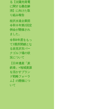
る【太陽光発電
に関する懸念解
消】に向けた取
り組み報告
桂沢水道企業団
令和８年第2回定
例会が開催され
ました。
令和8年度をもっ
て3箇所閉鎖とな
る岩見沢市パー
クゴルフ場の状
況について
【日本遺産「炭
鉄港」×地域資源
を活かすブラン
ド戦略フォーラ
ム】の開催につ
いて