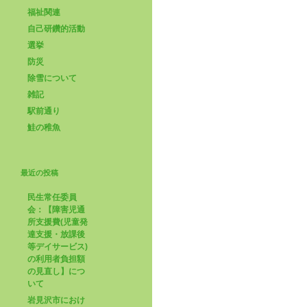
福祉関連
自己研鑽的活動
選挙
防災
除雪について
雑記
駅前通り
鮭の稚魚
最近の投稿
民生常任委員
会：【障害児通
所支援費(児童発
達支援・放課後
等デイサービス)
の利用者負担額
の見直し】につ
いて
岩見沢市におけ