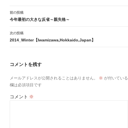
投
前の投稿
稿
今年最初の大きな反省～親失格～
ナ
ビ
次の投稿
ゲ
2014_Winter【Iwamizawa,Hokkaido,Japan】
ー
シ
ョ
コメントを残す
ン
メールアドレスが公開されることはありません。
※
が付いている
欄は必須項目です
コメント
※