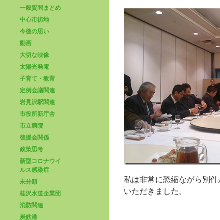
一般質問まとめ
中心市街地
今後の思い
動画
大切な映像
太陽光発電
子育て・教育
定例会議関連
岩見沢駅関連
市役所新庁舎
市立病院
後援会関係
政策思考
新型コロナウイ
ルス感染症
私は非常に恐縮ながら別件
未分類
いただきました。
桂沢水道企業団
消防関連
炭鉄港