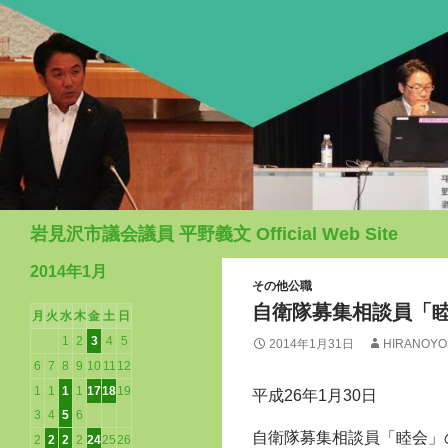
検
岩見沢市議会議員 平野義文 Official Web Site
索
2014年1月
その他公職
自衛隊募集相談員「
月
火
水
木
金
土
日
1
2
3
4
5
2014年1月31日
HIRANOYO
6
7
8
9
10
11
12
1
1
1
1
17
18
19
平成26年1月30日
3
4
5
6
自衛隊募集相談員「睦会」
2
2
2
2
24
25
26