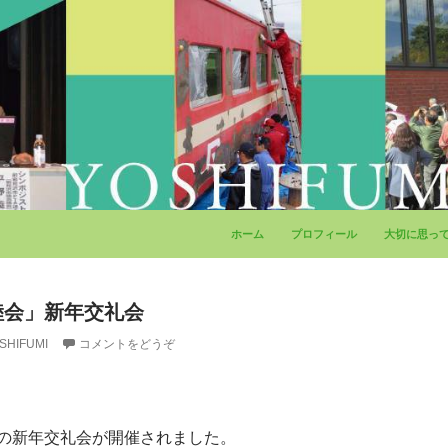
コンテンツへ移動
ホーム
プロフィール
大切に思っ
睦会」新年交礼会
SHIFUMI
コメントをどうぞ
の新年交礼会が開催されました。