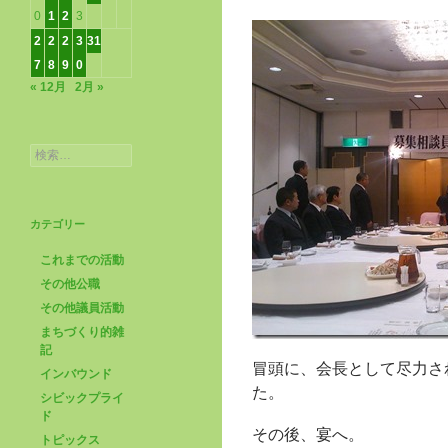
0
1
2
3
2
2
2
3
31
7
8
9
0
« 12月
2月 »
検
索:
カテゴリー
これまでの活動
その他公職
その他議員活動
まちづくり的雑
記
冒頭に、会長として尽力さ
インバウンド
た。
シビックプライ
ド
その後、宴へ。
トピックス