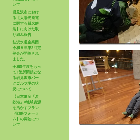
いて
岩見沢市におけ
る【太陽光発電
に関する懸念解
消】に向けた取
り組み報告
桂沢水道企業団
令和８年第2回定
例会が開催され
ました。
令和8年度をもっ
て3箇所閉鎖とな
る岩見沢市パー
クゴルフ場の状
況について
【日本遺産「炭
鉄港」×地域資源
を活かすブラン
ド戦略フォーラ
ム】の開催につ
いて