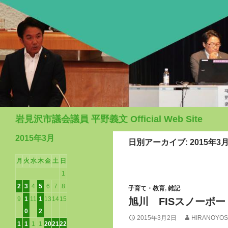
検
岩見沢市議会議員 平野義文 Official Web Site
索
2015年3月
日別アーカイブ: 2015年3
月
火
水
木
金
土
日
1
2
3
4
5
6
7
8
子育て・教育
,
雑記
9
1
11
1
13
14
15
旭川 FISスノーボ
0
2
2015年3月2日
HIRANOYOS
1
1
1
1
20
21
22