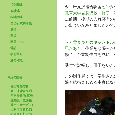
消防関連
今、岩見沢複合駅舎センタ
炭鉄港
教育大学岩見沢校 修了・
福祉関連
に前期、後期の入れ替えの
自己研鑽的活動
い出会いがありましたので
選挙
防災
除雪について
ドカ雪まつりのキャンドル
雑記
見たあと
、作業を頑張った
駅前通り
修了・卒業制作展を見に、
鮭の稚魚
受付で記帳し、冊子をいた
この制作展では、学生さん
最近の投稿
娘も結構楽しめる中身にな
民生常任委員
会：【障害児通
所支援費(児童発
達支援・放課後
等デイサービス)
の利用者負担額
の見直し】につ