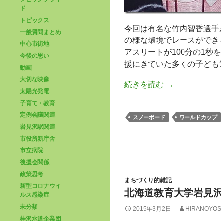
ド
トピックス
今回は有名な竹内智香選手
一般質問まとめ
の様な環境でレースができ
中心市街地
アスリートが100分の1
今後の思い
援にきていた多くの子ども
動画
大切な映像
続きを読む
→
太陽光発電
子育て・教育
定例会議関連
スノーボード
ワールドカップ
岩見沢駅関連
市役所新庁舎
市立病院
後援会関係
政策思考
まちづくり的雑記
新型コロナウイ
北海道教育大学岩見
ルス感染症
未分類
2015年3月2日
HIRANOYOS
桂沢水道企業団