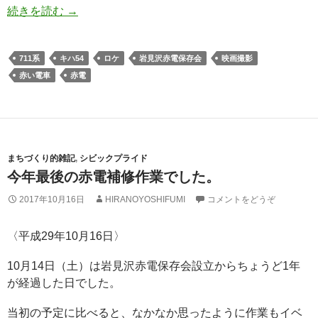
続きを読む
→
711系
キハ54
ロケ
岩見沢赤電保存会
映画撮影
赤い電車
赤電
まちづくり的雑記
,
シビックプライド
今年最後の赤電補修作業でした。
2017年10月16日
HIRANOYOSHIFUMI
コメントをどうぞ
〈平成29年10月16日〉
10月14日（土）は岩見沢赤電保存会設立からちょうど1年
が経過した日でした。
当初の予定に比べると、なかなか思ったように作業もイベ