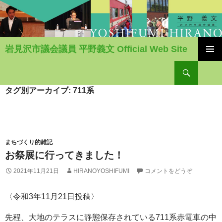
岩見沢市議会議員 平野義文 Official Web Site
コ
検
ン
索
テ
ン
タグ別アーカイブ: 711系
ツ
へ
移
動
まちづくり的雑記
お祭展に行ってきました！
2021年11月21日
HIRANOYOSHIFUMI
コメントをどうぞ
〈令和3年11月21日投稿〉
先程、大地のテラスに静態保存されている711系赤電車の中