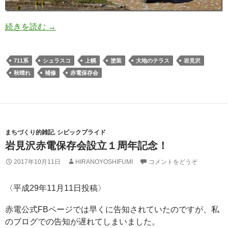
続きを読む
→
711系
シュラスコ
上幌
塗装
大地のテラス
岩見沢
秋晴れ
補修
赤電保存会
まちづくり的雑記
,
シビックプライド
岩見沢赤電保存会設立１周年記念！
2017年10月11日
HIRANOYOSHIFUMI
コメントをどうぞ
〈平成29年11月11日投稿〉
赤電公式FBページでは早くに告知されていたのですが、私
のブログでの告知が遅れてしまいました。