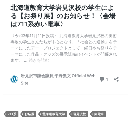
711系
お祭展
北海道教育大学
岩見沢校
赤電車