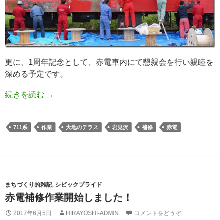
更に、1周年記念として、赤電車内にて懇親会を行い親睦を
深める予定です。
続きを読む
→
711系
作業
大地のテラス
岩見沢
補修
赤電
まちづくり的雑記
,
シビックプライド
赤電補修作業開始しました！
2017年6月5日
HIRAYOSHI-ADMIN
コメントをどうぞ