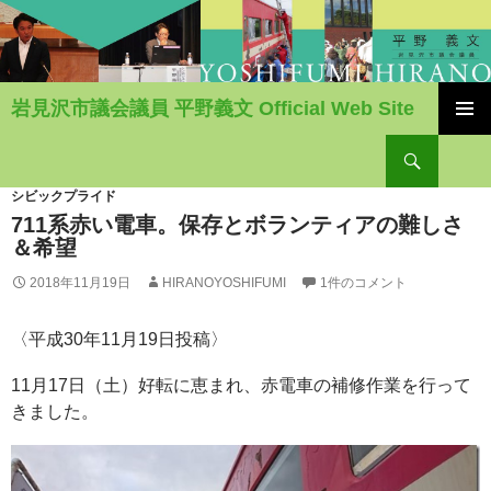
岩見沢市議会議員 平野義文 Official Web Site
コ
検
ン
索
テ
ン
シビックプライド
ツ
711系赤い電車。保存とボランティアの難しさ
へ
＆希望
移
2018年11月19日
HIRANOYOSHIFUMI
1件のコメント
動
〈平成30年11月19日投稿〉
11月17日（土）好転に恵まれ、赤電車の補修作業を行って
きました。