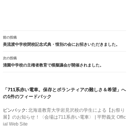
投
前の投稿
稿
美流渡中学校閉校記念式典・惜別の会にお招きいただきました。
ナ
ビ
次の投稿
ゲ
清園中学校の主権者教育で模擬議会が開催されました。
ー
シ
ョ
「711系赤い電車。保存とボランティアの難しさ＆希望」へ
ン
の1件のフィードバック
ピンバック:
北海道教育大学岩見沢校の学生による【お祭り
展】のお知らせ！〈会場は711系赤い電車〉 | 平野義文 Offic
ial Web Site