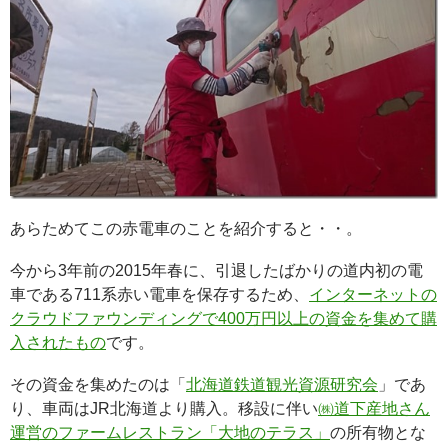
あらためてこの赤電車のことを紹介すると・・。
今から3年前の2015年春に、引退したばかりの道内初の電
車である711系赤い電車を保存するため、
インターネットの
クラウドファウンディングで400万円以上の資金を集めて購
入されたもの
です。
その資金を集めたのは「
北海道鉄道観光資源研究会
」であ
り、車両はJR北海道より購入。移設に伴い
㈱道下産地さん
運営のファームレストラン「大地のテラス」
の所有物とな