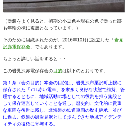
（塗装をよく見ると、初期の小豆色や現在の色で塗った跡
も年輪の様に複層となっています。）
そのために組織されたのが、2016年10月に設立した「
岩見
沢赤電保存会
」でもあります。
ちょっと詳しい話をすると・・
この岩見沢赤電保存会の
目的
は以下のとおりです。
第１条（会の目的）本会の目的は、岩見沢市栗沢町上幌に
保存された「711赤い電車」を末永く良好な状態で維持、管
理するとともに、地域活動の場としての役割を担う施設と
して保存運営していくことを通し、歴史的、文化的に貴重
な車両を後世に残し、北海道の鉄道車両の歴史継承、並び
に過去、鉄道の街岩見沢として歩んできた地域アイデンテ
ィティの復権に寄与する。