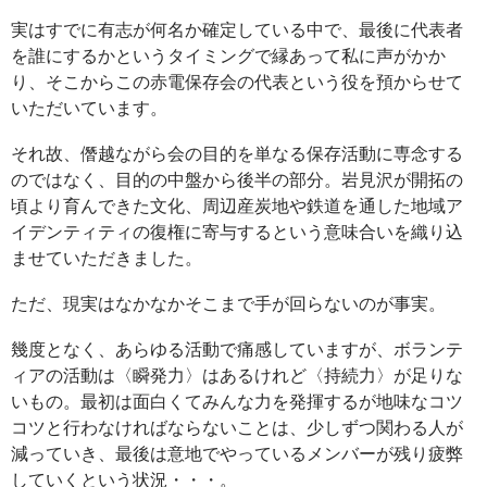
実はすでに有志が何名か確定している中で、最後に代表者
を誰にするかというタイミングで縁あって私に声がかか
り、そこからこの赤電保存会の代表という役を預からせて
いただいています。
それ故、僭越ながら会の目的を単なる保存活動に専念する
のではなく、目的の中盤から後半の部分。岩見沢が開拓の
頃より育んできた文化、周辺産炭地や鉄道を通した地域ア
イデンティティの復権に寄与するという意味合いを織り込
ませていただきました。
ただ、現実はなかなかそこまで手が回らないのが事実。
幾度となく、あらゆる活動で痛感していますが、ボランテ
ィアの活動は〈瞬発力〉はあるけれど〈持続力〉が足りな
いもの。最初は面白くてみんな力を発揮するが地味なコツ
コツと行わなければならないことは、少しずつ関わる人が
減っていき、最後は意地でやっているメンバーが残り疲弊
していくという状況・・・。