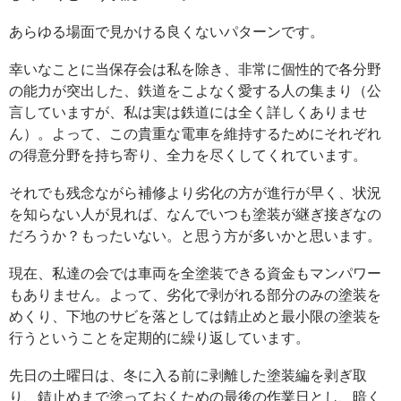
あらゆる場面で見かける良くないパターンです。
幸いなことに当保存会は私を除き、非常に個性的で各分野
の能力が突出した、鉄道をこよなく愛する人の集まり（公
言していますが、私は実は鉄道には全く詳しくありませ
ん）。よって、この貴重な電車を維持するためにそれぞれ
の得意分野を持ち寄り、全力を尽くしてくれています。
それでも残念ながら補修より劣化の方が進行が早く、状況
を知らない人が見れば、なんでいつも塗装が継ぎ接ぎなの
だろうか？もったいない。と思う方が多いかと思います。
現在、私達の会では車両を全塗装できる資金もマンパワー
もありません。よって、劣化で剥がれる部分のみの塗装を
めくり、下地のサビを落としては錆止めと最小限の塗装を
行うということを定期的に繰り返しています。
先日の土曜日は、冬に入る前に剥離した塗装編を剥ぎ取
り、錆止めまで塗っておくための最後の作業日とし、暗く