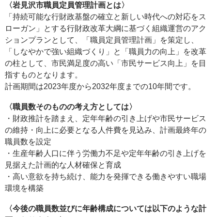
〈岩見沢市職員定員管理計画とは〉
「持続可能な行財政基盤の確立と新しい時代への対応をス
ローガン」とする行財政改革大綱に基づく組織運営のアク
ションプランとして、「職員定員管理計画」を策定し、
「しなやかで強い組織づくり」と「職員力の向上」を改革
の柱として、市民満足度の高い「市民サービス向上」を目
指すものとなります。
計画期間は2023年度から2032年度までの10年間です。
〈職員数そのものの考え方としては〉
・財政推計を踏まえ、定年年齢の引き上げや市民サービス
の維持・向上に必要となる人件費を見込み、計画最終年の
職員数を設定
・生産年齢人口に伴う労働力不足や定年年齢の引き上げを
見据えた計画的な人材確保と育成
・高い意欲を持ち続け、能力を発揮できる働きやすい職場
環境を構築
〈今後の職員数並びに年齢構成については以下のような計