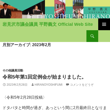
岩見沢市議会議員 平野義文 Official Web Site
コ
検
ン
索
テ
ン
月別アーカイブ: 2023年2月
ツ
へ
移
動
その他議員活動
令和5年第1回定例会が始まりました。
2023年2月28日
HIRANOYOSHIFUMI
コメントをどうぞ
〈令和5年2月28日投稿〉
ドタバタと時間が過ぎ、あっという間に2月最終日となりま