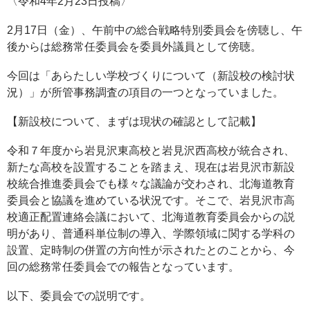
〈令和4年2月23日投稿〉
2月17日（金）、午前中の総合戦略特別委員会を傍聴し、午
後からは総務常任委員会を委員外議員として傍聴。
今回は「あらたしい学校づくりについて（新設校の検討状
況）」が所管事務調査の項目の一つとなっていました。
【新設校について、まずは現状の確認として記載】
令和７年度から岩見沢東高校と岩見沢西高校が統合され、
新たな高校を設置することを踏まえ、現在は岩見沢市新設
校統合推進委員会でも様々な議論が交わされ、北海道教育
委員会と協議を進めている状況です。そこで、岩見沢市高
校適正配置連絡会議において、北海道教育委員会からの説
明があり、普通科単位制の導入、学際領域に関する学科の
設置、定時制の併置の方向性が示されたとのことから、今
回の総務常任委員会での報告となっています。
以下、委員会での説明です。