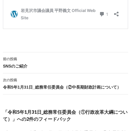
投
前の投稿
稿
SNSのご紹介
ナ
ビ
次の投稿
ゲ
令和5年1月31日_総務常任委員会（②中長期財政計画について）
ー
シ
ョ
「令和5年1月31日_総務常任委員会（①行政改革大綱につい
ン
て）」への2件のフィードバック