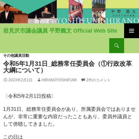
岩見沢市議会議員 平野義文 Official Web Site
コ
検
ン
索
テ
ン
その他議員活動
ツ
令和5年1月31日_総務常任委員会（①行政改革
へ
大綱について）
移
2023年2月1日
HIRANOYOSHIFUMI
2件のコメント
動
〈令和5年2月1日投稿〉
1月31日、総務常任委員会があり、所属委員会ではありませ
んが、非常に重要な内容だったこともあり、委員外議員と
して傍聴してきました。
この日は