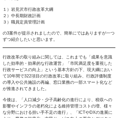
１）岩見沢市行政改革大綱
２）中長期財政計画
３）職員定員管理計画
の3案件が提示されましたので、簡単にではありますが一つ
ずつ紹介したいと思います。
行政改革の取り組みに関しては、これまでも「成果を意識
した効率的・効果的な行政運営」「市民満足度を重視した
行政サービスの向上」という基本方針の下、現大綱におい
て10年間で322項目の行政改革に取り組み、行政評価制度
の導入や公共施設の再編、窓口業務の一部スマート化など
が推進されてきました。
今後は、「人口減少・少子高齢化の進行により、税収への
影響やインフラの老朽化による維持管理コストの増、様々
な分野における担い手不足の進行」、「ICTやDXの進展に