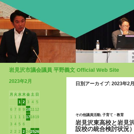
検
岩見沢市議会議員 平野義文 Official Web Site
索
2023年2月
日別アーカイブ: 2023年2月
月
火
水
木
金
土
日
1
2
3
4
5
6
7
8
9
10
11
12
その他議員活動
,
子育て・教育
1
1
1
1
17
18
19
岩見沢東高校と岩見
3
4
5
6
設校の統合検討状況
2
2
2
2
24
25
26