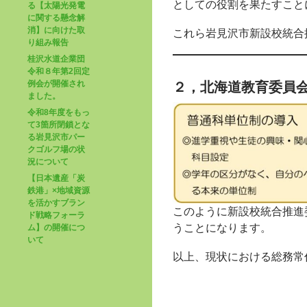
としての役割を果たすこと
る【太陽光発電
に関する懸念解
消】に向けた取
これら岩見沢市新設校統合
り組み報告
桂沢水道企業団
令和８年第2回定
例会が開催され
２，北海道教育委員
ました。
令和8年度をもっ
て3箇所閉鎖とな
る岩見沢市パー
クゴルフ場の状
況について
【日本遺産「炭
鉄港」×地域資源
を活かすブラン
このように新設校統合推進
ド戦略フォーラ
うことになります。
ム】の開催につ
いて
以上、現状における総務常