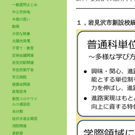
一般質問まとめ
中心市街地
今後の思い
１，岩見沢市新設校
動画
大切な映像
太陽光発電
子育て・教育
定例会議関連
岩見沢駅関連
市役所新庁舎
市立病院
後援会関係
政策思考
新型コロナウイ
ルス感染症
未分類
桂沢水道企業団
消防関連
炭鉄港