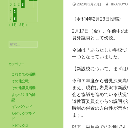
2023年2月23日
HIRANOYO
0
1
2
3
2
2
7
8
〈令和4年2月23日投稿〉
« 1月
3月 »
2月17日（金）、午前中
員外議員として傍聴。
検
索:
今回は「あらたしい学校づ
一つとなっていました。
カテゴリー
【新設校について、まずは
これまでの活動
令和７年度から岩見沢東高
その他公職
まえ、現在は岩見沢市新設
その他議員活動
会と協議を進めている状況
まちづくり的雑
記
道教育委員会からの説明が
インバウンド
時制の併置の方向性が示さ
シビックプライ
ます。
ド
トピックス
以下、委員会での説明です