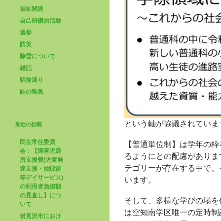
福祉関連
自己研鑽的活動
選挙
防災
除雪について
雑記
駅前通り
鮭の稚魚
という軸が協議されていま
最近の投稿
民生常任委員
【普通単位制】は学年の枠
会：【障害児通
るようにとの配慮がありま
所支援費(児童発
テゴリーが存在する中で、
達支援・放課後
等デイサービス)
います。
の利用者負担額
の見直し】につ
そして、多様な学びの場を
いて
は空知南学区唯一の定時制
岩見沢市におけ