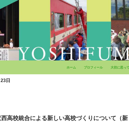
コンテンツへ移動
ホーム
プロフィール
大切に思っ
23日
沢西高校統合による新しい高校づくりについて（新
）