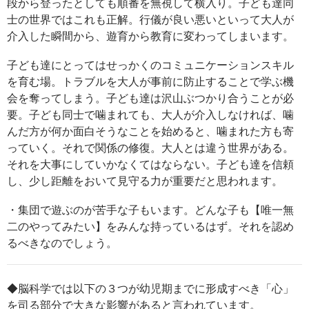
段から登ったとしても順番を無視して横入り。子ども達同
士の世界ではこれも正解。行儀が良い悪いといって大人が
介入した瞬間から、遊育から教育に変わってしまいます。
子ども達にとってはせっかくのコミュニケーションスキル
を育む場。トラブルを大人が事前に防止することで学ぶ機
会を奪ってしまう。子ども達は沢山ぶつかり合うことが必
要。子ども同士で噛まれても、大人が介入しなければ、噛
んだ方が何か面白そうなことを始めると、噛まれた方も寄
っていく。それで関係の修復。大人とは違う世界がある。
それを大事にしていかなくてはならない。子ども達を信頼
し、少し距離をおいて見守る力が重要だと思われます。
・集団で遊ぶのが苦手な子もいます。どんな子も【唯一無
二のやってみたい】をみんな持っているはず。それを認め
るべきなのでしょう。
◆脳科学では以下の３つが幼児期までに形成すべき「心」
を司る部分で大きな影響があると言われています。