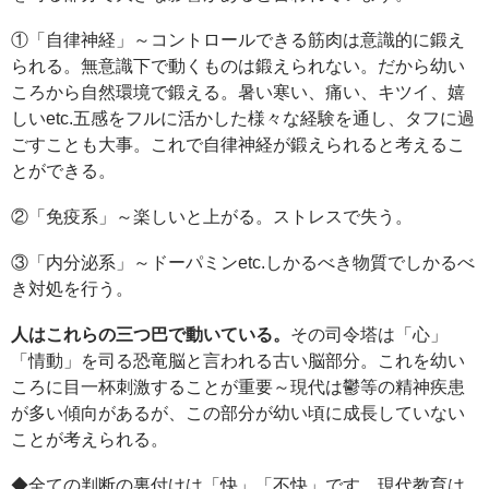
①「自律神経」～コントロールできる筋肉は意識的に鍛え
られる。無意識下で動くものは鍛えられない。だから幼い
ころから自然環境で鍛える。暑い寒い、痛い、キツイ、嬉
しいetc.五感をフルに活かした様々な経験を通し、タフに過
ごすことも大事。これで自律神経が鍛えられると考えるこ
とができる。
②「免疫系」～楽しいと上がる。ストレスで失う。
③「内分泌系」～ドーパミンetc.しかるべき物質でしかるべ
き対処を行う。
人はこれらの三つ巴で動いている。
その司令塔は「心」
「情動」を司る恐竜脳と言われる古い脳部分。これを幼い
ころに目一杯刺激することが重要～現代は鬱等の精神疾患
が多い傾向があるが、この部分が幼い頃に成長していない
ことが考えられる。
◆全ての判断の裏付けは「快」「不快」です。現代教育は