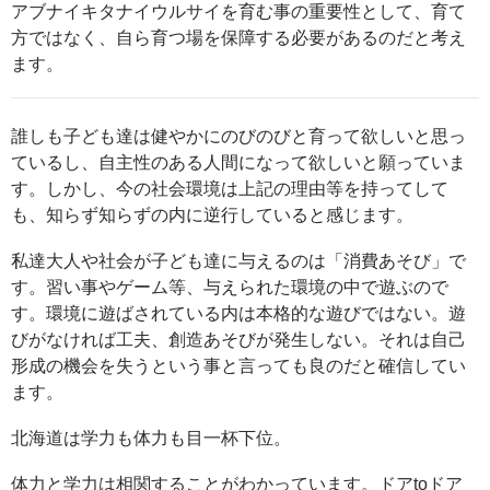
アブナイキタナイウルサイを育む事の重要性として、育て
方ではなく、自ら育つ場を保障する必要があるのだと考え
ます。
誰しも子ども達は健やかにのびのびと育って欲しいと思っ
ているし、自主性のある人間になって欲しいと願っていま
す。しかし、今の社会環境は上記の理由等を持ってして
も、知らず知らずの内に逆行していると感じます。
私達大人や社会が子ども達に与えるのは「消費あそび」で
す。習い事やゲーム等、与えられた環境の中で遊ぶので
す。環境に遊ばされている内は本格的な遊びではない。遊
びがなければ工夫、創造あそびが発生しない。それは自己
形成の機会を失うという事と言っても良のだと確信してい
ます。
北海道は学力も体力も目一杯下位。
体力と学力は相関することがわかっています。ドアtoドア