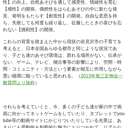
性】の向上。自然あそびを通して感受性、情緒性を育む
【感性】の開発。偶然性をはらむあそびの中に新たな発
見、発明をもたらす【創造性】の開発。自由な意思を持
ち、失敗しても何度も繰り返し、征服したときの喜びを忘
れない【挑戦性】の開発。
これらの背景を踏まえた中から現状の岩見沢市の子育てを
考えると、日本全国あらゆる都市と同じような状況であ
り、子ども達のあそび環境は、群れる場所がない、伝承が
ない、ゲーム、テレビ、稽古事等の影響により、空間・時
間・コミュニティ・方法という要素が相互に作用しながら
悪い循環に陥っていると思われる。（
2013年第三定例会一
般質問より抜粋
）
それらを考えていくと、今、多くの子ども達が家の中で画
面に向かってネットゲームをしていたり、タブレットでyou
tube等の動画サイトにかじりついたりしている光景は、あ
まりにも受動的＆刹那的な魅力にとりつかれて、リアルな