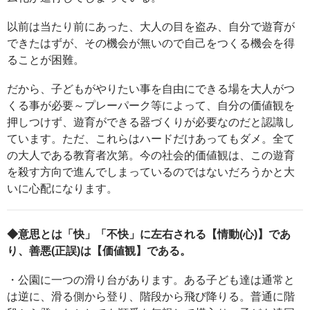
以前は当たり前にあった、大人の目を盗み、自分で遊育が
できたはずが、その機会が無いので自己をつくる機会を得
ることが困難。
だから、子どもがやりたい事を自由にできる場を大人がつ
くる事が必要～プレーパーク等によって、自分の価値観を
押しつけず、遊育ができる器づくりが必要なのだと認識し
ています。ただ、これらはハードだけあってもダメ。全て
の大人である教育者次第。今の社会的価値観は、この遊育
を殺す方向で進んでしまっているのではないだろうかと大
いに心配になります。
◆意思とは「快」「不快」に左右される【情動(心)】であ
り、善悪(正誤)は【価値観】である。
・公園に一つの滑り台があります。ある子ども達は通常と
は逆に、滑る側から登り、階段から飛び降りる。普通に階