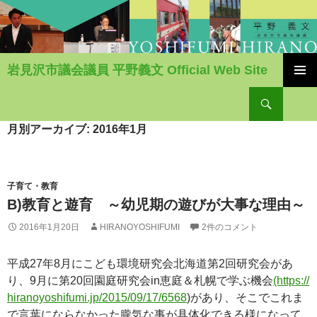
岩見沢市議会議員 平野義文 Official Web Site
コ
検
ン
索
テ
ン
月別アーカイブ: 2016年1月
ツ
へ
移
動
子育て・教育
B)教育と遊育 ～幼児期の遊びが大事な理由～
2016年1月20日
HIRANOYOSHIFUMI
2件のコメント
平成27年8月にこども環境研究会北海道第2回研究会があ
り、9月に第20回園庭研究会in恵庭＆札幌で学ぶ機会
(https://
hiranoyoshifumi.jp/2015/09/17/6568
)があり、そこでこれま
で言葉にならなかった朧気な事が具体化できる様になって