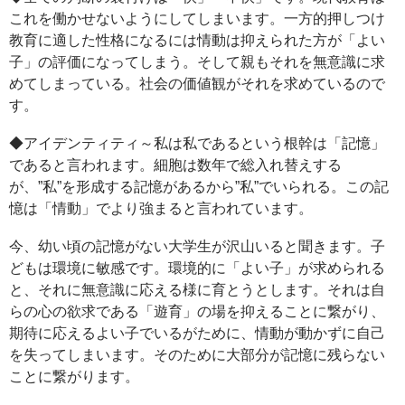
これを働かせないようにしてしまいます。一方的押しつけ
教育に適した性格になるには情動は抑えられた方が「よい
子」の評価になってしまう。そして親もそれを無意識に求
めてしまっている。社会の価値観がそれを求めているので
す。
◆アイデンティティ～私は私であるという根幹は「記憶」
であると言われます。細胞は数年で総入れ替えする
が、”私”を形成する記憶があるから”私”でいられる。この記
憶は「情動」でより強まると言われています。
今、幼い頃の記憶がない大学生が沢山いると聞きます。子
どもは環境に敏感です。環境的に「よい子」が求められる
と、それに無意識に応える様に育とうとします。それは自
らの心の欲求である「遊育」の場を抑えることに繋がり、
期待に応えるよい子でいるがために、情動が動かずに自己
を失ってしまいます。そのために大部分が記憶に残らない
ことに繋がります。