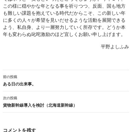
この様に穏やかな年となる事を祈りつつ、反面、国も地方
も難しい課題を抱えている時代だからこそ、この新しい年
に多くの人々が希望を見いだせるような活動を展開できる
よう、私自身、より一層努力していく所存です。どうか本
年も変わらぬ叱咤激励のほど宜しくお願い申し上げます。
平野よしふみ
投
前の投稿
稿
ある日の出来事。
ナ
ビ
次の投稿
ゲ
貨物新幹線導入を検討（北海道新幹線）
ー
シ
ョ
コメントを残す