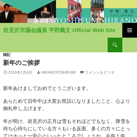
岩見沢市議会議員 平野義文 Official Web Site
コ
検
ン
索
テ
ン
雑記
ツ
新年のご挨拶
へ
2016年1月4日
HIRANOYOSHIFUMI
コメントをどうぞ
移
動
新年あけましておめでとうございます。
あらためて旧年中は大変お世話になりましたこと、心より
御礼申し上げます。
年が明け、岩見沢の正月は雪もそれほどでもなく、降雪を
待ち心待ちにしている方々もいる反面、多くの方々にとっ
てはホっと一安心といったところでしょうか。今年１年、