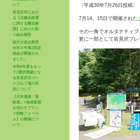
いて
〈平成30年7月26日投稿〉
岩見沢市におけ
る【太陽光発電
7月14、15日で開催された
に関する懸念解
消】に向けた取
その一角でオルタナティブ
り組み報告
更に一部として岩見沢プレ
桂沢水道企業団
令和８年第2回定
例会が開催され
ました。
令和8年度をもっ
て3箇所閉鎖とな
る岩見沢市パー
クゴルフ場の状
況について
【日本遺産「炭
鉄港」×地域資源
を活かすブラン
ド戦略フォーラ
ム】の開催につ
いて