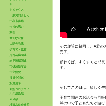
ド
トピックス
一般質問まとめ
中心市街地
今後の思い
動画
大切な映像
太陽光発電
その趣旨に賛同し、A君の
子育て・教育
完了。
定例会議関連
岩見沢駅関連
願わくば、すくすくと成長
市役所新庁舎
す。
市立病院
後援会関係
政策思考
そしてこの日は、珍しく午
新型コロナウイ
ルス感染症
子育て関連のお話会も同時
未分類
然の中で子どもたちが遊び
桂沢水道企業団