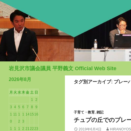
検
岩見沢市議会議員 平野義文 Official Web Site
索
2026年8月
タグ別アーカイブ: プレー
月
火
水
木
金
土
日
1
2
3
4
5
6
7
8
9
子育て・教育
,
雑記
1
11
1
1
14
15
16
チュプの丘でのプレ
0
2
3
1
1
1
2
21
22
23
2019年6月4日
HIRANOYOS