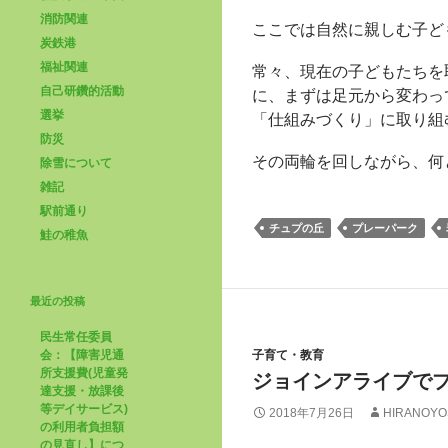
消防関連
ここでは自然に親しむ子ど
炭鉄港
福祉関連
常々、現在の子どもたちを
自己研鑽的活動
に、まずは足元から変わっ
選挙
「仕組みづくり」に取り組
防災
その両輪を回しながら、何
除雪について
雑記
駅前通り
チュプの丘
プレーパーク
鮭の稚魚
最近の投稿
民生常任委員
会：【障害児通
子育て・教育
所支援費(児童発
ジョインアライブで
達支援・放課後
等デイサービス)
2018年7月26日
HIRANOYO
の利用者負担額
の見直し】につ