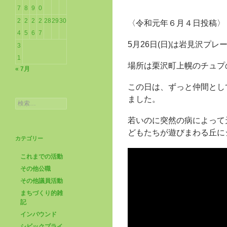
7
8
9
0
2
2
2
2
28
29
30
〈令和元年６月４日投稿〉
4
5
6
7
5月26日(日)は岩見沢プ
3
1
場所は栗沢町上幌のチュプ
« 7月
この日は、ずっと仲間とし
ました。
検
索:
若いのに突然の病によって
どもたちが遊びまわる丘に
カテゴリー
これまでの活動
その他公職
その他議員活動
まちづくり的雑
記
インバウンド
シビックプライ