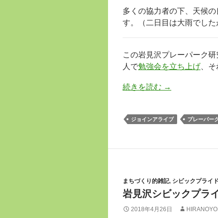
多くの協力者の下、天候の
す。（二日目は大雨でした
この岩見沢プレーパーク研
人で
勉強会を立ち上げ
、そ
続きを読む
→
ジョインアライブ
プレーパー
まちづくり的雑記
,
シビックプライ
岩見沢シビックプライ
2018年4月26日
HIRANOYO