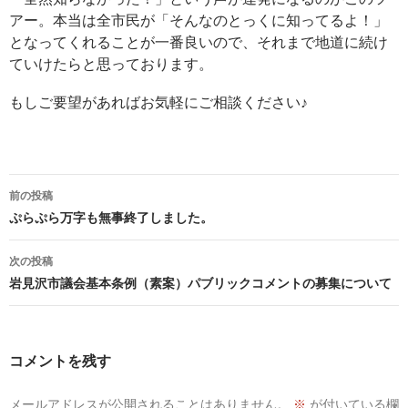
アー。本当は全市民が「そんなのとっくに知ってるよ！」
となってくれることが一番良いので、それまで地道に続け
ていけたらと思っております。
もしご要望があればお気軽にご相談ください♪
投
前の投稿
稿
ぷらぷら万字も無事終了しました。
ナ
ビ
次の投稿
ゲ
岩見沢市議会基本条例（素案）パブリックコメントの募集について
ー
シ
ョ
コメントを残す
ン
メールアドレスが公開されることはありません。
※
が付いている欄