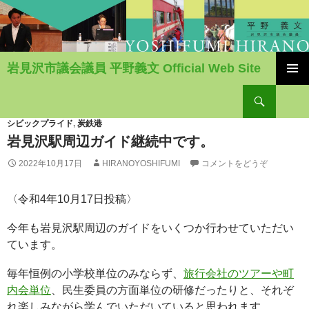
岩見沢市議会議員 平野義文 Official Web Site
コ
検
ン
索
テ
ン
シビックプライド
,
炭鉄港
ツ
岩見沢駅周辺ガイド継続中です。
へ
2022年10月17日
HIRANOYOSHIFUMI
コメントをどうぞ
移
動
〈令和4年10月17日投稿〉
今年も岩見沢駅周辺のガイドをいくつか行わせていただい
ています。
毎年恒例の小学校単位のみならず、
旅行会社のツアーや町
内会単位
、民生委員の方面単位の研修だったりと、それぞ
れ楽しみながら学んでいただいていると思われます。