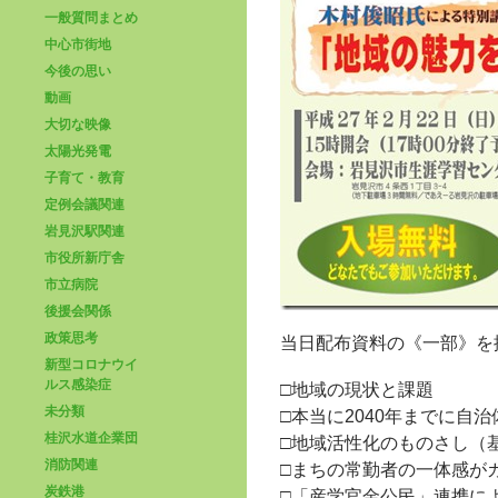
一般質問まとめ
中心市街地
今後の思い
動画
大切な映像
太陽光発電
子育て・教育
定例会議関連
岩見沢駅関連
市役所新庁舎
市立病院
後援会関係
政策思考
当日配布資料の《一部》を
新型コロナウイ
ルス感染症
□地域の現状と課題
未分類
□本当に2040年までに自
桂沢水道企業団
□地域活性化のものさし（
消防関連
□まちの常勤者の一体感が
炭鉄港
□「産学官金公民」連携