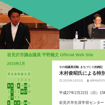
検
岩見沢市議会議員 平野義文 Official Web Site
索
2015年1月
その他議員活動
,
まちづくり的雑記
木村俊昭氏による特
月
火
水
木
金
土
日
1
2
3
4
2015年1月31日
HIRANOYO
5
6
7
8
9
10
11
1
1
1
1
16
17
18
平成27年2月22日（日）1
2
3
4
5
岩見沢市生涯学習センター
1
2
2
2
23
24
25