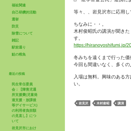
福祉関連
等々、、岩見沢市に応用し
自己研鑽的活動
選挙
ちなみに・・。
防災
木村俊昭氏の講演が聞きた
除雪について
す。
雑記
https://hiranoyoshifumi.jp/
駅前通り
鮭の稚魚
冬みちを遠くまで行った価
今回も間違いなく、多くの
最近の投稿
入場は無料。興味のある方
い。
民生常任委員
会：【障害児通
所支援費(児童発
達支援・放課後
岩見沢
木村俊昭
講演
等デイサービス)
の利用者負担額
の見直し】につ
いて
岩見沢市におけ