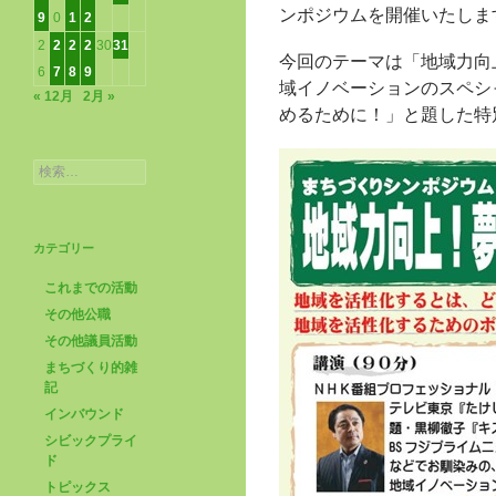
ンポジウムを開催いたしま
9
0
1
2
2
2
2
2
30
31
今回のテーマは「地域力向
6
7
8
9
域イノベーションのスペシ
« 12月
2月 »
めるために！」と題した特
検
索:
カテゴリー
これまでの活動
その他公職
その他議員活動
まちづくり的雑
記
インバウンド
シビックプライ
ド
トピックス