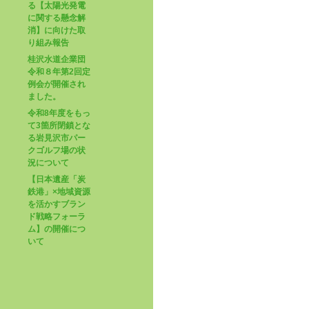
る【太陽光発電
に関する懸念解
消】に向けた取
り組み報告
桂沢水道企業団
令和８年第2回定
例会が開催され
ました。
令和8年度をもっ
て3箇所閉鎖とな
る岩見沢市パー
クゴルフ場の状
況について
【日本遺産「炭
鉄港」×地域資源
を活かすブラン
ド戦略フォーラ
ム】の開催につ
いて