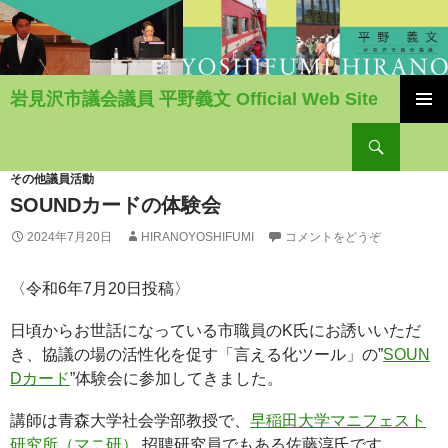
岩見沢市議会議員 平野義文 Official Web Site
コ
検
ン
索
テ
ン
その他議員活動
ツ
SOUNDカードの体験会
へ
2024年7月20日
HIRANOYOSHIFUMI
コメントをどうぞ
移
動
〈令和6年7月20日投稿〉
日頃からお世話になっている市職員のK氏にお誘いいただ
き、協議の場の活性化を促す「言える化ツール」の”
SOUN
Dカード
”体験会に参加してきました。
講師は青森大学社会学部教授で、
早稲田大学マニフェスト
研究所（マニ研）
招聘研究員でもある佐藤淳氏です。