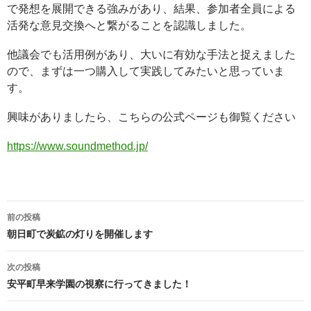
で発想を展開できる強みがあり、結果、参加者全員による
活発な意見交換へと繋がることを認識しました。
他議会でも活用例があり、大いに有効な手法と捉えました
ので、まずは一つ購入して実践してみたいと思っていま
す。
興味がありましたら、こちらの公式ページも御覧ください
https://www.soundmethod.jp/
投
前の投稿
稿
朝日町で炭鉱の灯りを開催します
ナ
ビ
次の投稿
ゲ
安平町早来学園の視察に行ってきました！
ー