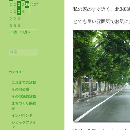
2
2
2
2
25
26
27
私の家のすぐ近く、北3条
1
2
3
4
2
2
3
とても良い雰囲気でお気に
8
9
0
« 8月
10月 »
検
索:
カテゴリー
これまでの活動
その他公職
その他議員活動
まちづくり的雑
記
インバウンド
シビックプライ
ド