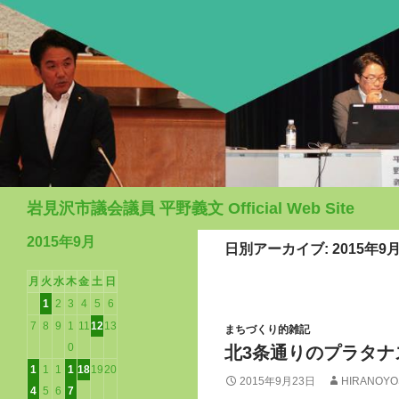
検
岩見沢市議会議員 平野義文 Official Web Site
索
2015年9月
日別アーカイブ: 2015年9月
月
火
水
木
金
土
日
1
2
3
4
5
6
7
8
9
1
11
12
13
まちづくり的雑記
0
北3条通りのプラタナ
1
1
1
1
18
19
20
2015年9月23日
HIRANOYO
4
5
6
7