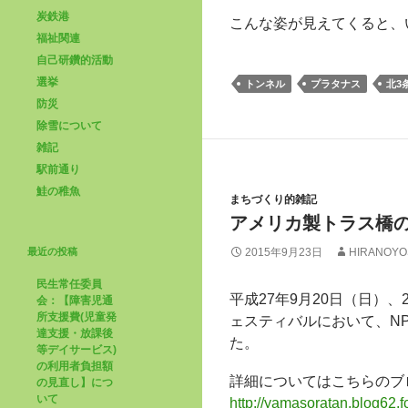
炭鉄港
こんな姿が見えてくると、
福祉関連
自己研鑽的活動
選挙
トンネル
プラタナス
北3
防災
除雪について
雑記
駅前通り
鮭の稚魚
まちづくり的雑記
アメリカ製トラス橋
最近の投稿
2015年9月23日
HIRANOYO
民生常任委員
平成27年9月20日（日）
会：【障害児通
所支援費(児童発
ェスティバルにおいて、N
達支援・放課後
た。
等デイサービス)
の利用者負担額
詳細についてはこちらのブ
の見直し】につ
いて
http://yamasoratan.blog62.f