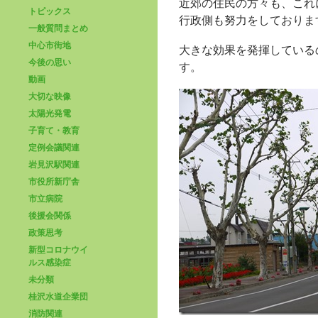
近郊の住民の方々も、これ
トピックス
行政側も努力をしておりま
一般質問まとめ
中心市街地
大きな効果を発揮している
今後の思い
す。
動画
大切な映像
太陽光発電
子育て・教育
定例会議関連
岩見沢駅関連
市役所新庁舎
市立病院
後援会関係
政策思考
新型コロナウイ
ルス感染症
未分類
桂沢水道企業団
消防関連