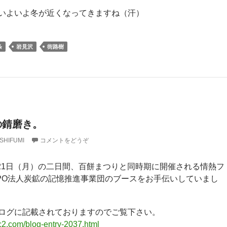
いよいよ冬が近くなってきますね（汗）
条
岩見沢
街路樹
の錆磨き。
SHIFUMI
コメントをどうぞ
、21日（月）の二日間、百餅まつりと同時期に開催される情熱フ
PO法人炭鉱の記憶推進事業団のブースをお手伝いしていまし
ログに記載されておりますのでご覧下さい。
c2.com/blog-entry-2037.html