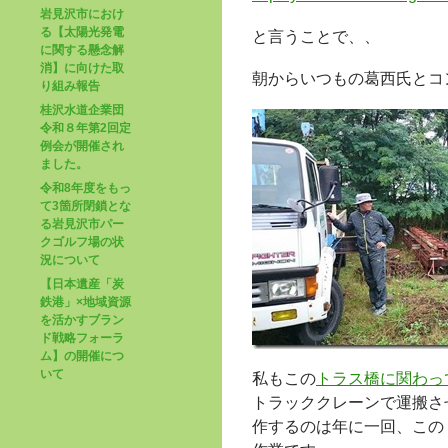
岩見沢市におけ
る【太陽光発電
と言うことで、、
に関する懸念解
消】に向けた取
朝からいつもの葛西氏とコ
り組み報告
桂沢水道企業団
令和８年第2回定
例会が開催され
ました。
令和8年度をもっ
て3箇所閉鎖とな
る岩見沢市パー
クゴルフ場の状
況について
【日本遺産「炭
鉄港」×地域資源
を活かすブラン
ド戦略フォーラ
ム】の開催につ
いて
私もこの
トラス橋に関わっ
トラッククレーンで運搬さ
作するのは年に一回、この