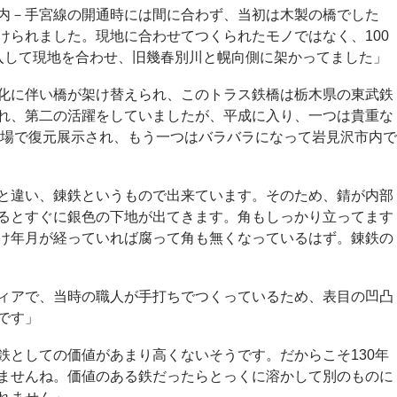
内－手宮線の開通時には間に合わず、当初は木製の橋でした
けられました。現地に合わせてつくられたモノではなく、100
入して現地を合わせ、旧幾春別川と幌向側に架かってました」
化に伴い橋が架け替えられ、このトラス鉄橋は栃木県の東武鉄
れ、第二の活躍をしていましたが、平成に入り、一つは貴重な
工場で復元展示され、もう一つはバラバラになって岩見沢市内で
と違い、錬鉄というもので出来ています。そのため、錆が内部
るとすぐに銀色の下地が出てきます。角もしっかり立ってます
け年月が経っていれば腐って角も無くなっているはず。錬鉄の
ィアで、当時の職人が手打ちでつくっているため、表目の凹凸
です」
鉄としての価値があまり高くないそうです。だからこそ130年
ませんね。価値のある鉄だったらとっくに溶かして別のものに