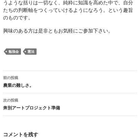
うような括りは一切なく、純粋に知識を高めた中で、自分
たちの判断軸をつくっていけるようになろう。という趣旨
のものです。
興味のある方は是非ともお気軽にご参加下さい。
勉強会
憲法
投
前の投稿
稿
農業の難しさ。
ナ
ビ
次の投稿
ゲ
奔別アートプロジェクト準備
ー
シ
ョ
コメントを残す