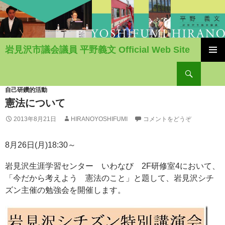
岩見沢市議会議員 平野義文 Official Web Site
コ
検
ン
索
テ
ン
自己研鑽的活動
ツ
憲法について
へ
2013年8月21日
HIRANOYOSHIFUMI
コメントをどうぞ
移
動
8月26日(月)18:30～
岩見沢生涯学習センター いわなび 2F研修室4において、
「今だから考えよう 憲法のこと」と題して、岩見沢シチ
ズン主催の勉強会を開催します。