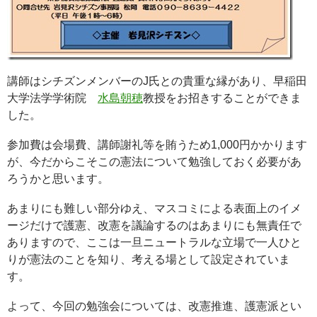
講師はシチズンメンバーのJ氏との貴重な縁があり、早稲田
大学法学学術院
水島朝穂
教授をお招きすることができま
した。
参加費は会場費、講師謝礼等を賄うため1,000円かかります
が、今だからこそこの憲法について勉強しておく必要があ
ろうかと思います。
あまりにも難しい部分ゆえ、マスコミによる表面上のイメ
ージだけで護憲、改憲を議論するのはあまりにも無責任で
ありますので、ここは一旦ニュートラルな立場で一人ひと
りが憲法のことを知り、考える場として設定されていま
す。
よって、今回の勉強会については、改憲推進、護憲派とい