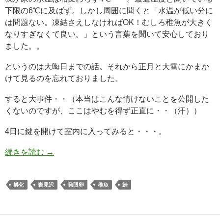
下限の6℃に及ばず。しかし周囲に聞くと「水温が低い分に
は問題ない。凍結さえしなければOK！むしろ稚魚が大きく
なりすぎなくて良い。」という言葉を聞いて安心しており
ました。。
というのは大晦日までの話。それから正月と大雪にかまか
けて見るのを忘れておりました。
すると大事件・・（本当はこんな情けないことを公開した
くないのですが、ここはやむを得ず正直に・・（汗））
4日に鍵を開けて室内に入ってみると・・・。
続きを読む
→
孵化
岩見沢
発眼卵
稚魚
鮭