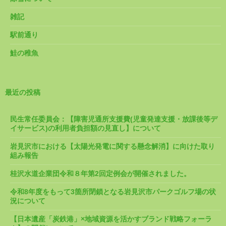
雑記
駅前通り
鮭の稚魚
最近の投稿
民生常任委員会：【障害児通所支援費(児童発達支援・放課後等デ
イサービス)の利用者負担額の見直し】について
岩見沢市における【太陽光発電に関する懸念解消】に向けた取り
組み報告
桂沢水道企業団令和８年第2回定例会が開催されました。
令和8年度をもって3箇所閉鎖となる岩見沢市パークゴルフ場の状
況について
【日本遺産「炭鉄港」×地域資源を活かすブランド戦略フォーラ