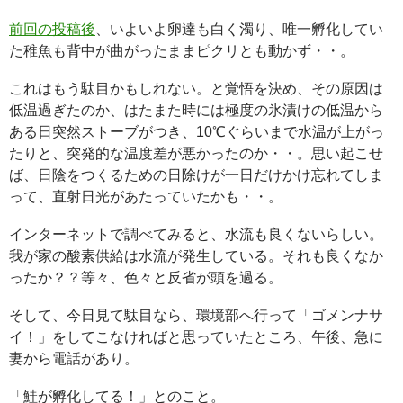
前回の投稿後
、いよいよ卵達も白く濁り、唯一孵化してい
た稚魚も背中が曲がったままピクリとも動かず・・。
これはもう駄目かもしれない。と覚悟を決め、その原因は
低温過ぎたのか、はたまた時には極度の氷漬けの低温から
ある日突然ストーブがつき、10℃ぐらいまで水温が上がっ
たりと、突発的な温度差が悪かったのか・・。思い起こせ
ば、日陰をつくるための日除けが一日だけかけ忘れてしま
って、直射日光があたっていたかも・・。
インターネットで調べてみると、水流も良くないらしい。
我が家の酸素供給は水流が発生している。それも良くなか
ったか？？等々、色々と反省が頭を過る。
そして、今日見て駄目なら、環境部へ行って「ゴメンナサ
イ！」をしてこなければと思っていたところ、午後、急に
妻から電話があり。
「鮭が孵化してる！」とのこと。