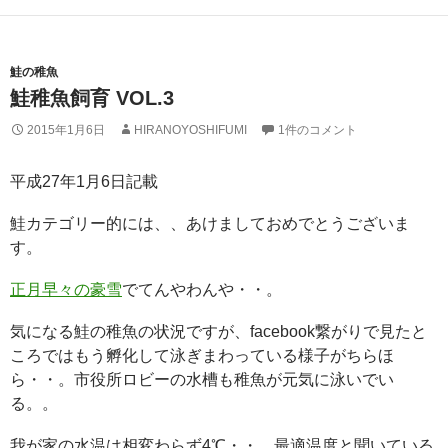
鮭の稚魚
鮭稚魚飼育 VOL.3
2015年1月6日
HIRANOYOSHIFUMI
1件のコメント
平成27年1月6日記載
鮭カテゴリー的には、、あけましておめでとうございま
す。
正月早々の豪雪
でてんやわんや・・。
気になる鮭の稚魚の状況ですが、facebook繋がりで見たと
ころではもう孵化して泳ぎまわっている様子がちらほ
ら・・。市役所ロビーの水槽も稚魚が元気に泳いでい
る。。
我が家の水温は相変わらず4℃・・。最適温度と聞いている