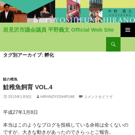
岩見沢市議会議員 平野義文 Official Web Site
コ
検
ン
索
テ
ン
タグ別アーカイブ: 孵化
ツ
へ
移
動
鮭の稚魚
鮭稚魚飼育 VOL.4
2015年1月8日
HIRANOYOSHIFUMI
コメントをどうぞ
平成27年1月8日
本当はこのようなブログを投稿している余裕は全くないの
ですが、大きな動きがあったのでさらっとご報告。