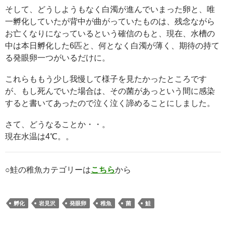
そして、どうしようもなく白濁が進んでいまった卵と、唯
一孵化していたが背中が曲がっていたものは、残念ながら
お亡くなりになっているという確信のもと、現在、水槽の
中は本日孵化した6匹と、何となく白濁が薄く、期待の持て
る発眼卵一つがいるだけに。
これらももう少し我慢して様子を見たかったところです
が、もし死んでいた場合は、その菌があっという間に感染
すると書いてあったので泣く泣く諦めることにしました。
さて、どうなることか・・。
現在水温は4℃。。
○鮭の稚魚カテゴリーは
こちら
から
孵化
岩見沢
発眼卵
稚魚
菌
鮭