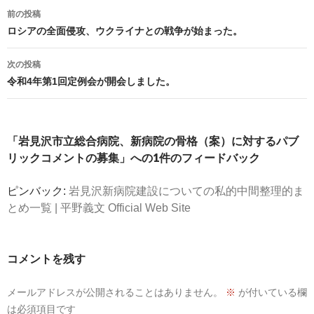
投
前の投稿
稿
ロシアの全面侵攻、ウクライナとの戦争が始まった。
ナ
ビ
次の投稿
ゲ
令和4年第1回定例会が開会しました。
ー
シ
ョ
「岩見沢市立総合病院、新病院の骨格（案）に対するパブ
ン
リックコメントの募集」への1件のフィードバック
ピンバック:
岩見沢新病院建設についての私的中間整理的ま
とめ一覧 | 平野義文 Official Web Site
コメントを残す
メールアドレスが公開されることはありません。
※
が付いている欄
は必須項目です