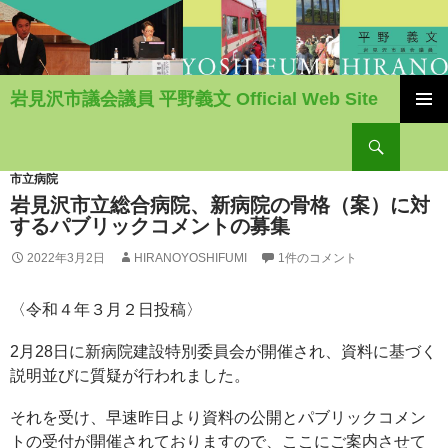
岩見沢市議会議員 平野義文 Official Web Site
コ
検
ン
索
テ
ン
市立病院
ツ
岩見沢市立総合病院、新病院の骨格（案）に対
へ
するパブリックコメントの募集
移
2022年3月2日
HIRANOYOSHIFUMI
1件のコメント
動
〈令和４年３月２日投稿〉
2月28日に新病院建設特別委員会が開催され、資料に基づく
説明並びに質疑が行われました。
それを受け、早速昨日より資料の公開とパブリックコメン
トの受付が開催されておりますので、ここにご案内させて