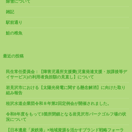
除雪について
雑記
駅前通り
鮭の稚魚
最近の投稿
民生常任委員会：【障害児通所支援費(児童発達支援・放課後等デ
イサービス)の利用者負担額の見直し】について
岩見沢市における【太陽光発電に関する懸念解消】に向けた取り
組み報告
桂沢水道企業団令和８年第2回定例会が開催されました。
令和8年度をもって3箇所閉鎖となる岩見沢市パークゴルフ場の状
況について
【日本遺産「炭鉄港」×地域資源を活かすブランド戦略フォーラ