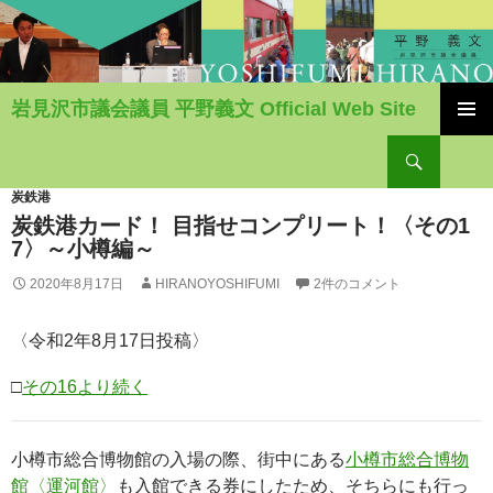
岩見沢市議会議員 平野義文 Official Web Site
コ
検
ン
索
テ
ン
炭鉄港
ツ
炭鉄港カード！ 目指せコンプリート！〈その1
へ
7〉～小樽編～
移
2020年8月17日
HIRANOYOSHIFUMI
2件のコメント
動
〈令和2年8月17日投稿〉
□
その16より続く
小樽市総合博物館の入場の際、街中にある
小樽市総合博物
館〈運河館〉
も入館できる券にしたため、そちらにも行っ