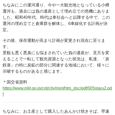
ちなみにこの運河通り、今や一大観光地となっている小樽
運河も、過去には負の遺産として埋め立ての危機にありま
した。昭和40年代、時代は車社会へと以降する中で、この
運河の埋め立てと倉庫群を解体し、6車線化する計画が決
定。
その後、保存運動が高まり計画が変更され現在に至りま
す。
景観も悪く悪臭にも悩まされていた負の遺産が、見方を変
えることで一転して観光資源となった状況は、私達、「炭
鉄港」の特に炭鉱の部分に関連する地域において、様々に
示唆するものがあると感じます。
＊国交省資料
https://www.mlit.go.jp/crd/city/mint/htm_doc/pdf/005otaru2.pd
f
ちなみに、お土産として購入したあんかけ焼きそば、早速