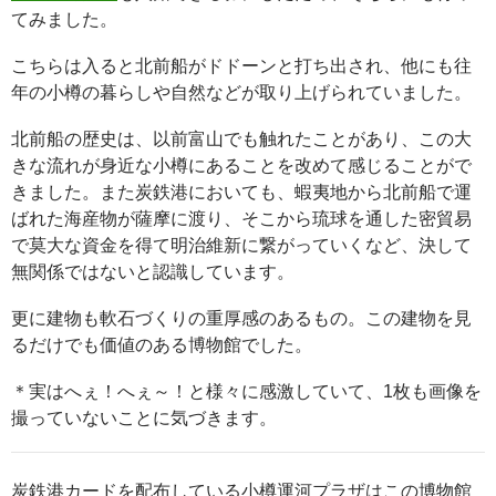
てみました。
こちらは入ると北前船がドドーンと打ち出され、他にも往
年の小樽の暮らしや自然などが取り上げられていました。
北前船の歴史は、以前富山でも触れたことがあり、この大
きな流れが身近な小樽にあることを改めて感じることがで
きました。また炭鉄港においても、蝦夷地から北前船で運
ばれた海産物が薩摩に渡り、そこから琉球を通した密貿易
で莫大な資金を得て明治維新に繋がっていくなど、決して
無関係ではないと認識しています。
更に建物も軟石づくりの重厚感のあるもの。この建物を見
るだけでも価値のある博物館でした。
＊実はへぇ！へぇ～！と様々に感激していて、1枚も画像を
撮っていないことに気づきます。
炭鉄港カードを配布している小樽運河プラザはこの博物館