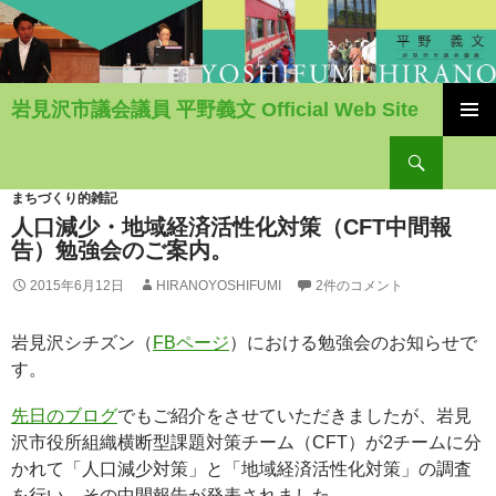
岩見沢市議会議員 平野義文 Official Web Site
コ
検
ン
索
テ
ン
まちづくり的雑記
ツ
人口減少・地域経済活性化対策（CFT中間報
へ
告）勉強会のご案内。
移
2015年6月12日
HIRANOYOSHIFUMI
2件のコメント
動
岩見沢シチズン（
FBページ
）における勉強会のお知らせで
す。
先日のブログ
でもご紹介をさせていただきましたが、岩見
沢市役所組織横断型課題対策チーム（CFT）が2チームに分
かれて「人口減少対策」と「地域経済活性化対策」の調査
を行い、その中間報告が発表されました。