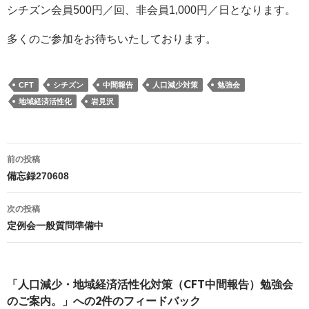
シチズン会員500円／回、非会員1,000円／日となります。
多くのご参加をお待ちいたしております。
CFT
シチズン
中間報告
人口減少対策
勉強会
地域経済活性化
岩見沢
投
前の投稿
稿
備忘録270608
ナ
ビ
次の投稿
ゲ
定例会一般質問準備中
ー
シ
ョ
「人口減少・地域経済活性化対策（CFT中間報告）勉強会
ン
のご案内。」への2件のフィードバック