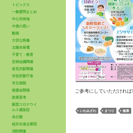
トピックス
一般質問まとめ
中心市街地
今後の思い
動画
大切な映像
太陽光発電
子育て・教育
定例会議関連
岩見沢駅関連
市役所新庁舎
市立病院
後援会関係
ご参考にしていただければ
政策思考
新型コロナウイ
ルス感染症
いわみざわ
まつり
健康
未分類
桂沢水道企業団
消防関連