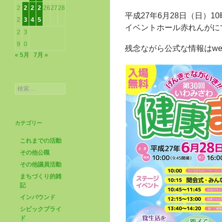
2
2
2
2
26
27
28
平成27年6月28日（日）10
2
3
4
5
イベントホール赤れんがに
2
3
9
0
残念ながら公式な情報はw
« 5月
7月 »
検
索:
カテゴリー
これまでの活動
その他公職
その他議員活動
まちづくり的雑
記
インバウンド
シビックプライ
ド