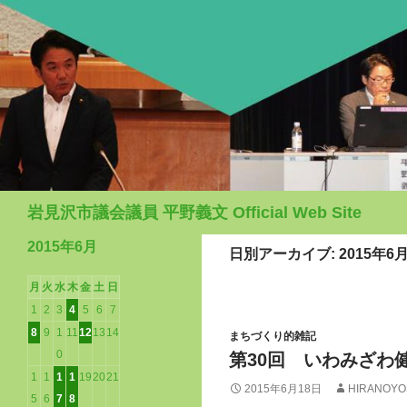
検
岩見沢市議会議員 平野義文 Official Web Site
索
2015年6月
日別アーカイブ: 2015年6月
月
火
水
木
金
土
日
1
2
3
4
5
6
7
8
9
1
11
12
13
14
まちづくり的雑記
0
第30回 いわみざわ
1
1
1
1
19
20
21
2015年6月18日
HIRANOYO
5
6
7
8