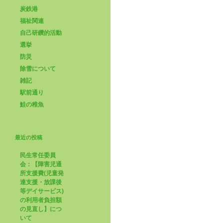
炭鉄港
福祉関連
自己研鑽的活動
選挙
防災
除雪について
雑記
駅前通り
鮭の稚魚
最近の投稿
民生常任委員
会：【障害児通
所支援費(児童発
達支援・放課後
等デイサービス)
の利用者負担額
の見直し】につ
いて