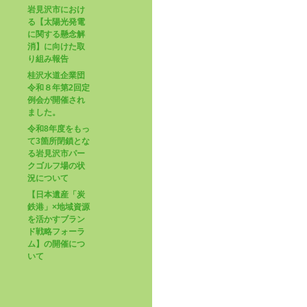
岩見沢市におけ
る【太陽光発電
に関する懸念解
消】に向けた取
り組み報告
桂沢水道企業団
令和８年第2回定
例会が開催され
ました。
令和8年度をもっ
て3箇所閉鎖とな
る岩見沢市パー
クゴルフ場の状
況について
【日本遺産「炭
鉄港」×地域資源
を活かすブラン
ド戦略フォーラ
ム】の開催につ
いて