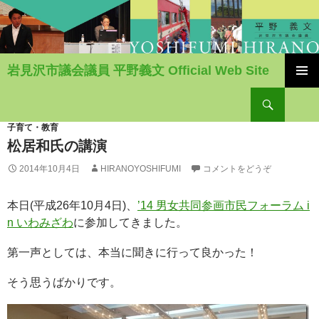
岩見沢市議会議員 平野義文 Official Web Site
コ
検
ン
索
テ
ン
子育て・教育
ツ
松居和氏の講演
へ
2014年10月4日
HIRANOYOSHIFUMI
コメントをどうぞ
移
動
本日(平成26年10月4日)、
’14 男女共同参画市民フォーラム i
n いわみざわ
に参加してきました。
第一声としては、本当に聞きに行って良かった！
そう思うばかりです。