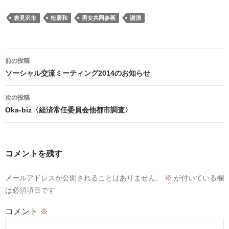
岩見沢市
松居和
男女共同参画
講演
投
前の投稿
稿
ソーシャル交流ミーティング2014のお知らせ
ナ
ビ
次の投稿
ゲ
Oka-biz〈経済常任委員会他都市調査〉
ー
シ
ョ
コメントを残す
ン
メールアドレスが公開されることはありません。
※
が付いている欄
は必須項目です
コメント
※