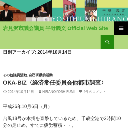
岩見沢市議会議員 平野義文 Official Web Site
コ
検
ン
索
テ
ン
日別アーカイブ: 2014年10月14日
ツ
へ
移
動
その他議員活動
,
自己研鑽的活動
OKA-BIZ〈経済常任委員会他都市調査〉
2014年10月14日
HIRANOYOSHIFUMI
4件のコメント
平成26年10月6日（月）
台風18号が本州を直撃しているため、千歳空港で2時間10
分の足止め。すでに疲労蓄積・・。