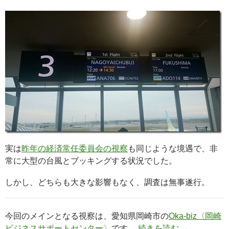
実は
昨年の経済常任委員会の視察
も同じような境遇で、非
常に大型の台風とブッキングする状況でした。
しかし、どちらも大きな影響もなく、調査は無事遂行。
今回のメインとなる視察は、愛知県岡崎市の
Oka-biz〈岡崎
ビジネスサポートセンター〉
です。
続きを読む
→