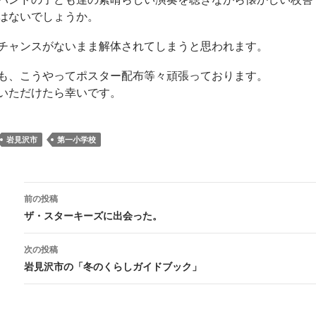
はないでしょうか。
チャンスがないまま解体されてしまうと思われます。
も、こうやってポスター配布等々頑張っております。
いただけたら幸いです。
岩見沢市
第一小学校
投
前の投稿
稿
ザ・スターキーズに出会った。
ナ
ビ
次の投稿
ゲ
岩見沢市の「冬のくらしガイドブック」
ー
シ