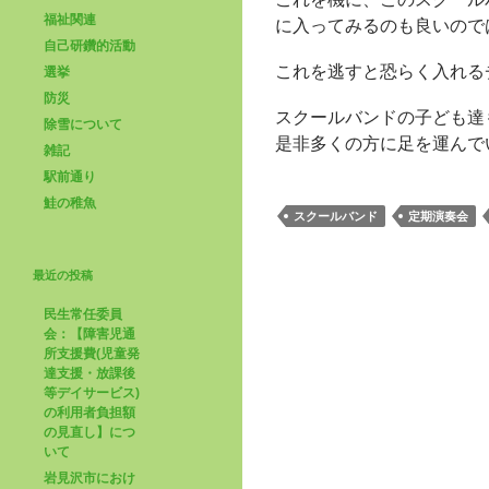
福祉関連
に入ってみるのも良いので
自己研鑽的活動
これを逃すと恐らく入れる
選挙
防災
スクールバンドの子ども達
除雪について
是非多くの方に足を運んで
雑記
駅前通り
鮭の稚魚
スクールバンド
定期演奏会
最近の投稿
民生常任委員
会：【障害児通
所支援費(児童発
達支援・放課後
等デイサービス)
の利用者負担額
の見直し】につ
いて
岩見沢市におけ