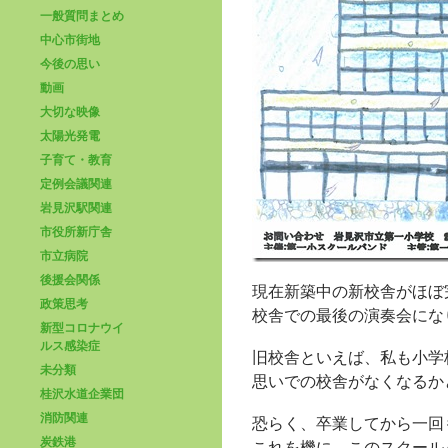
一般質問まとめ
中心市街地
今後の思い
動画
大切な映像
太陽光発電
子育て・教育
定例会議関連
岩見沢駅関連
市役所新庁舎
市立病院
後援会関係
現在新築中の新校舎がほぼ
政策思考
校舎での最後の演奏会にな
新型コロナウイ
ルス感染症
旧校舎といえば、私も小学
未分類
思いでの校舎がなくなるか
桂沢水道企業団
消防関連
恐らく、卒業してから一回
炭鉄港
これを機に、このスクール