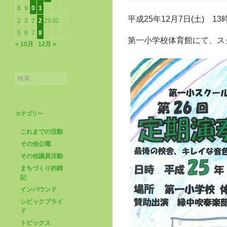
8
9
0
1
平成25年12月7日(土) 1
2
2
2
2
29
30
5
6
7
8
第一小学校体育館にて、ス
« 10月
12月 »
検
索:
カテゴリー
これまでの活動
その他公職
その他議員活動
まちづくり的雑
記
インバウンド
シビックプライ
ド
トピックス