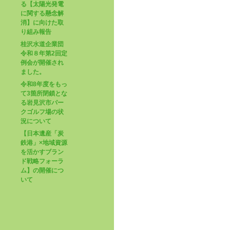
る【太陽光発電
に関する懸念解
消】に向けた取
り組み報告
桂沢水道企業団
令和８年第2回定
例会が開催され
ました。
令和8年度をもっ
て3箇所閉鎖とな
る岩見沢市パー
クゴルフ場の状
況について
【日本遺産「炭
鉄港」×地域資源
を活かすブラン
ド戦略フォーラ
ム】の開催につ
いて