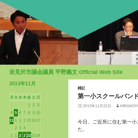
検
岩見沢市議会議員 平野義文 Official Web Site
索
2013年11月
雑記
第一小スクールバンド
月
火
水
木
金
土
日
1
2
3
2013年11月22日
HIRANOY
4
5
6
7
8
9
10
11
1
1
1
15
16
17
今日、ご近所に住む第一小
2
3
4
た。
1
1
2
2
22
23
24