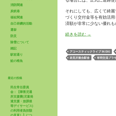
る場合には、正式に道路使
消防関連
それにしても、広くて綺麗
炭鉄港
づくり交付金等を有効活用
福祉関連
済額が非常に少ない優れも
自己研鑽的活動
選挙
続きを読む
→
防災
除雪について
雑記
アコースティックライブ IN EKI
駅前通り
岩見沢複合駅舎
有明交流プラ
鮭の稚魚
最近の投稿
民生常任委員
会：【障害児通
所支援費(児童発
達支援・放課後
等デイサービス)
の利用者負担額
の見直し】につ