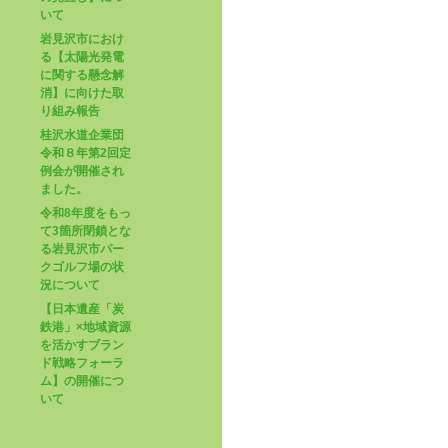
いて
岩見沢市におけ
る【太陽光発電
に関する懸念解
消】に向けた取
り組み報告
桂沢水道企業団
令和８年第2回定
例会が開催され
ました。
令和8年度をもっ
て3箇所閉鎖とな
る岩見沢市パー
クゴルフ場の状
況について
【日本遺産「炭
鉄港」×地域資源
を活かすブラン
ド戦略フォーラ
ム】の開催につ
いて