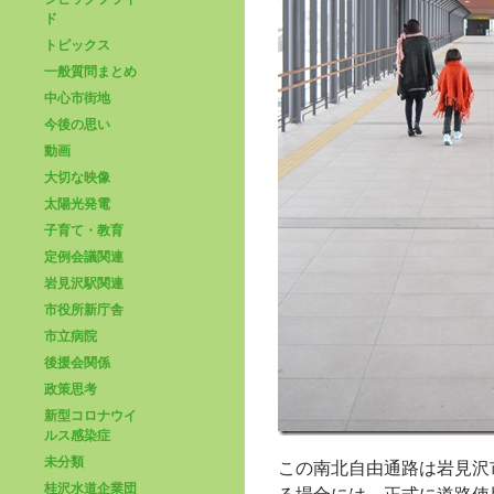
ド
トピックス
一般質問まとめ
中心市街地
今後の思い
動画
大切な映像
太陽光発電
子育て・教育
定例会議関連
岩見沢駅関連
市役所新庁舎
市立病院
後援会関係
政策思考
新型コロナウイ
ルス感染症
未分類
この南北自由通路は岩見沢
桂沢水道企業団