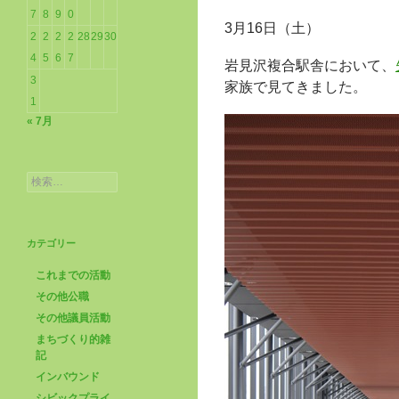
7
8
9
0
3月16日（土）
2
2
2
2
28
29
30
4
5
6
7
岩見沢複合駅舎において、
3
家族で見てきました。
1
« 7月
検
索:
カテゴリー
これまでの活動
その他公職
その他議員活動
まちづくり的雑
記
インバウンド
シビックプライ