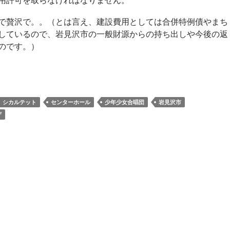
用許可を取らなければなりません。
で贅沢で。。（とは言え、建設費用としては合併特例債やまち
しているので、岩見沢市の一般財源からの持ち出しや今後の返
のです。）
シカルテット
センターホール
少年少女合唱団
岩見沢市
ザ