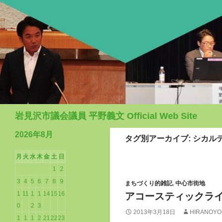
検
岩見沢市議会議員 平野義文 Official Web Site
索
2026年8月
タグ別アーカイブ: シカル
月
火
水
木
金
土
日
1
2
3
4
5
6
7
8
9
まちづくり的雑記
,
中心市街地
1
11
1
1
14
15
16
アコースティックライブ
0
2
3
2013年3月18日
HIRANOYO
1
1
1
2
21
22
23