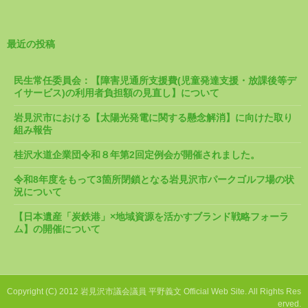
最近の投稿
民生常任委員会：【障害児通所支援費(児童発達支援・放課後等デ
イサービス)の利用者負担額の見直し】について
岩見沢市における【太陽光発電に関する懸念解消】に向けた取り
組み報告
桂沢水道企業団令和８年第2回定例会が開催されました。
令和8年度をもって3箇所閉鎖となる岩見沢市パークゴルフ場の状
況について
【日本遺産「炭鉄港」×地域資源を活かすブランド戦略フォーラ
ム】の開催について
Copyright (C) 2012 岩見沢市議会議員 平野義文 Official Web Site. All Rights Res
erved.