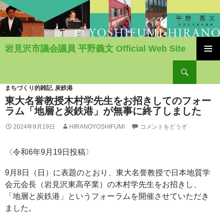
岩見沢市議会議員 平野義文 Official Web Site
コ
検
ン
索
テ
ン
まちづくり的雑記
,
炭鉄港
ツ
東大名誉教授木村学先生をお招きしてのフォー
へ
ラム「地層と炭鉄港」が無事に終了しました
移
2024年9月19日
HIRANOYOSHIFUMI
コメントをどうぞ
動
〈令和6年9月19日投稿〉
9月8日（日）に表題のとおり、東大名誉教授で日本地質学
会元会長（岩見沢東高卒業）の木村学先生をお招きし、
「地層と炭鉄港」というフォーラムを開催させていただき
ました。