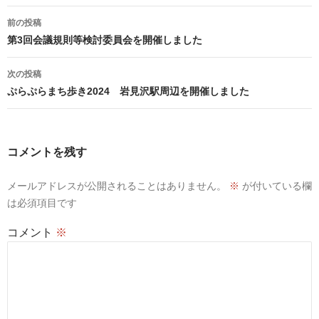
投
前の投稿
稿
第3回会議規則等検討委員会を開催しました
ナ
ビ
次の投稿
ゲ
ぷらぷらまち歩き2024 岩見沢駅周辺を開催しました
ー
シ
ョ
コメントを残す
ン
メールアドレスが公開されることはありません。
※
が付いている欄
は必須項目です
コメント
※