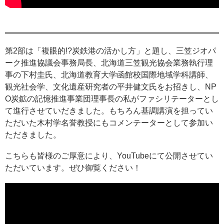
第2部は「複眼的!?炭鉄港の活かし方」と題し、三笠ジオパ
ーク推進協議会事務局長、北海道三笠観光協会業務執行理
事の下村圭氏、北海道教育大学函館校国際地域学科講師、
観光社会学、文化遺産研究者の平井健文氏をお招きし、NP
O炭鉱の記憶推進事業団理事長の私がファシリテーターとし
て進行させていだきました。もちろん基調講演を担ってい
ただいた木村学名誉教授にもコメンテーターとして参加い
ただきました。
こちらも皆様のご厚意により、YouTubeにて公開させてい
ただいています。ぜひ御覧ください！