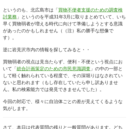
というのも、北広島市は「
買物不便者支援のための調査検
討業務
」というのを平成31年3月に取りまとめていて、いち
早く買物弱者が増える時代に向けて準備しようとする意識
があったのかもしれません（（注）私の勝手な想像で
す）。
逆に岩見沢市内の情報を探してみると・・
買物弱者の視点は見当たらず、便利・不便という視点にお
いて「
総合計画策定のための市民意識調査
」の中の一部と
して軽く触れられている程度で、その深堀りはなされてい
ないと思われます（もし存在していたら申し訳ありませ
ん。私の検索能力では発見できませんでした）。
今回の対応で、様々に自治体ごとの差が見えてくるような
気がします。
さて、本日は代表質問の残りと一般質問があります。どち