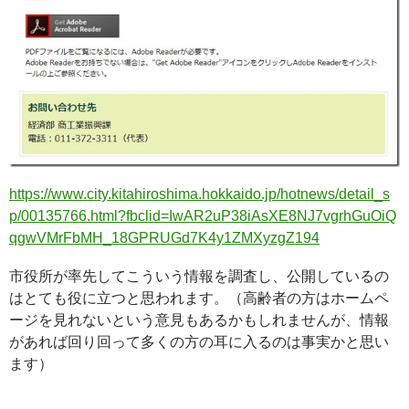
https://www.city.kitahiroshima.hokkaido.jp/hotnews/detail_s
p/00135766.html?fbclid=IwAR2uP38iAsXE8NJ7vgrhGuOiQ
qgwVMrFbMH_18GPRUGd7K4y1ZMXyzgZ194
市役所が率先してこういう情報を調査し、公開しているの
はとても役に立つと思われます。（高齢者の方はホームペ
ージを見れないという意見もあるかもしれませんが、情報
があれば回り回って多くの方の耳に入るのは事実かと思い
ます）