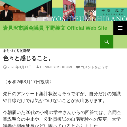
岩見沢市議会議員 平野義文 Official Web Site
コ
検
ン
索
テ
ン
まちづくり的雑記
ツ
色々と感じること。
へ
2020年3月17日
HIRANOYOSHIFUMI
コメントをどうぞ
移
動
〈令和2年3月17日投稿〉
先日のアンケート集計状況もそうですが、自分だけの知識
や目線だけでは気がつけないことが沢山あります。
今朝届いた20代の小樽の学生さんからの回答では、合同企
業説明会の中止や、公務員模試の自宅受験への変更、大学
講義の開始延長などに困っているとありました。