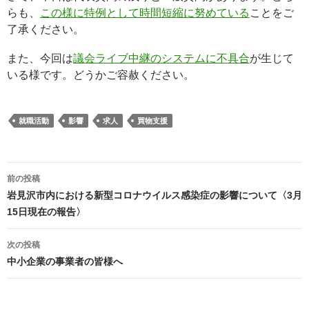
らも、
この様に特例として時間短縮に努めている
ことをご
了承ください。
また、今回は
議会ライブ中継のシステムに不具合
が生じて
いる様です。どうかご容赦ください。
就職活動
影響
求人
買物支援
投
前の投稿
稿
岩見沢市内における新型コロナウイルス感染症の影響について〈3月
ナ
15日現在の報告〉
ビ
ゲ
次の投稿
ー
中小企業の事業者の皆様へ
シ
ョ