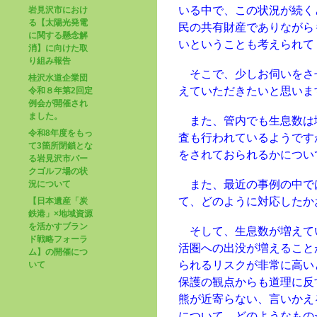
いる中で、この状況が続く
岩見沢市におけ
る【太陽光発電
民の共有財産でありながら
に関する懸念解
いということも考えられて
消】に向けた取
り組み報告
そこで、少しお伺いをさ
桂沢水道企業団
えていただきたいと思いま
令和８年第2回定
例会が開催され
ました。
また、管内でも生息数は
令和8年度をもっ
査も行われているようです
て3箇所閉鎖とな
をされておられるかについ
る岩見沢市パー
クゴルフ場の状
また、最近の事例の中で
況について
て、どのように対応したか
【日本遺産「炭
鉄港」×地域資源
を活かすブラン
そして、生息数が増えて
ド戦略フォーラ
活圏への出没が増えること
ム】の開催につ
られるリスクが非常に高い
いて
保護の観点からも道理に反
熊が近寄らない、言いかえ
について、どのようなもの