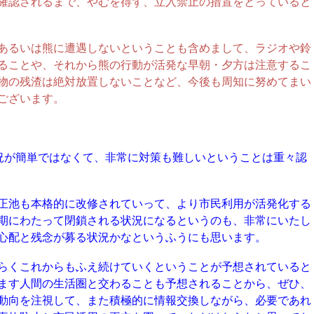
確認されるまで、やむを得ず、立入禁止の措置をとっていると
あるいは熊に遭遇しないということも含めまして、ラジオや鈴
ることや、それから熊の行動が活発な早朝・夕方は注意するこ
物の残渣は絶対放置しないことなど、今後も周知に努めてまい
ございます。
況が簡単ではなくて、非常に対策も難しいということは重々認
正池も本格的に改修されていって、より市民利用が活発化する
期にわたって閉鎖される状況になるというのも、非常にいたし
心配と残念が募る状況かなというふうにも思います。
らくこれからもふえ続けていくということが予想されていると
ます人間の生活圏と交わることも予想されることから、ぜひ、
動向を注視して、また積極的に情報交換しながら、必要であれ