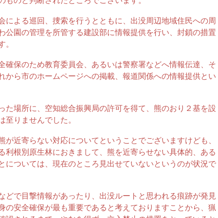
のものと判断されたところでございます。
会による巡回、捜索を行うとともに、出没周辺地域住民への周
わ公園の管理を所管する建設部に情報提供を行い、封鎖の措置
す。
全確保のため教育委員会、あるいは警察署などへ情報伝達、そ
れから市のホームページへの掲載、報道関係への情報提供とい
った場所に、空知総合振興局の許可を得て、熊のおり２基を設
は至りませんでした。
熊が近寄らない対応についてということでございますけども、
る利根別原生林におきまして、熊を近寄らせない具体的、ある
とについては、現在のところ見出せていないというのが状況で
などで目撃情報があったり、出没ルートと思われる痕跡が発見
身の安全確保が最も重要であると考えておりますことから、猟