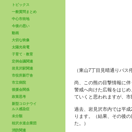
トピックス
一般質問まとめ
中心市街地
今後の思い
動画
大切な映像
太陽光発電
子育て・教育
定例会議関連
岩見沢駅関連
（東山7丁目見晴通りバス
市役所新庁舎
尚、この熊の目撃情報に伴
市立病院
警戒へ向けた広報をはじめ
後援会関係
ていくと思われますが、市
政策思考
新型コロナウイ
過去、岩見沢市内では平成
ルス感染症
ります。（結果、その後の
未分類
た。）
桂沢水道企業団
消防関連