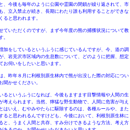
と、今後も毎年のように公園や霊園の閉鎖が繰り返されて、市
も、立入禁止が続き、長期にわたり誰も利用することができな
くると思われます。
せていただくのですが、まず今年度の熊の捕獲状況について教
す。
増加をしているというふうに感じているんですが、今、道の調
が、岩見沢市区域内の生息数について、どのように把握、想定
てお伺いをしたいと思います。
は、昨年８月に利根別原生林内で熊が出没した際の対応につい
お聞かせください。
いるというふうになれば、今後もますます目撃情報や人間の生
が考えられます。当然、獰猛な野生動物で、人間に危害が与え
とはいえ、むやみやたらに駆除するのは、各種ルールや、また
すると思われるんですけども、今後において、利根別原生林に
ると、うまく人間と共存、すみ分けできるような方法、考え方
があるのか、お聞かせいただきたいと思います。