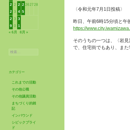
2
2
2
2
26
27
28
〈令和元年7月1日投稿〉
2
3
4
5
2
3
3
昨日、午前6時15分頃と午
9
0
1
https://www.city.iwamizawa.
« 6月
8月 »
そのうちの一つは、〈岩見
で、住宅街でもあり、また
検
索:
カテゴリー
これまでの活動
その他公職
その他議員活動
まちづくり的雑
記
インバウンド
シビックプライ
ド