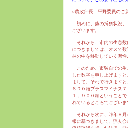
○農政部長 平野委員のご
初めに、熊の捕獲状況、
ございます。
それから、市内の生息数
につきましては、オスで数
林の中を移動していく習性
このため、市独自での生
した数字を申し上げますと
まして、それで行きますと
８００頭プラスマイナス７
１，９００頭ということで
れているところでございま
それから次に、昨年８月
報に基づきまして、猟友会