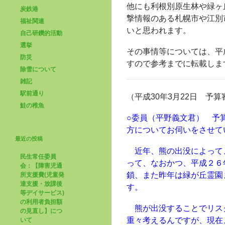
他にも利根別原生林や緑ヶ
炭鉄港
撃情報のある札幌市や江別
福祉関連
いと思われます。
自己研鑽的活動
選挙
その事情等については、平
防災
すので参考までに転載しま
除雪について
雑記
駅前通り
（平成30年3月22日 予
鮭の稚魚
○委員（平野義文君） 予
方についてお伺いをさせて
最近の投稿
近年、熊の出没によって
民生常任委員
って、なおかつ、平成２６
会：【障害児通
鎖、また昨年は緑が丘霊園
所支援費(児童発
達支援・放課後
す。
等デイサービス)
の利用者負担額
熊が出没することでリス
の見直し】につ
重々考えるんですが、現在
いて