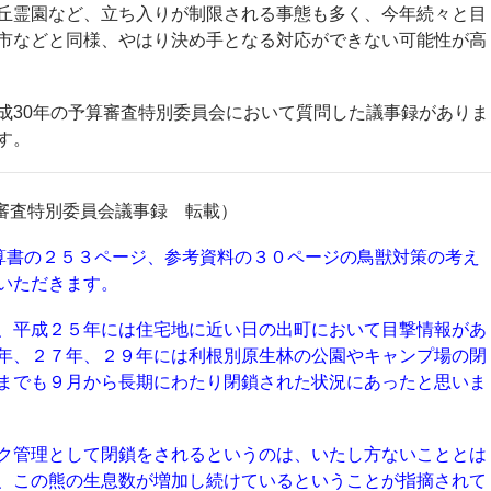
丘霊園など、立ち入りが制限される事態も多く、今年続々と目
市などと同様、やはり決め手となる対応ができない可能性が高
成30年の予算審査特別委員会において質問した議事録がありま
す。
算審査特別委員会議事録 転載）
算書の２５３ページ、参考資料の３０ページの鳥獣対策の考え
いただきます。
、平成２５年には住宅地に近い日の出町において目撃情報があ
年、２７年、２９年には利根別原生林の公園やキャンプ場の閉
までも９月から長期にわたり閉鎖された状況にあったと思いま
ク管理として閉鎖をされるというのは、いたし方ないこととは
、この熊の生息数が増加し続けているということが指摘されて