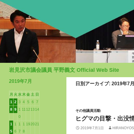
検
岩見沢市議会議員 平野義文 Official Web Site
索
2019年7月
日別アーカイブ: 2019年7
月
火
水
木
金
土
日
1
2
3
4
5
6
7
8
9
1
11
12
13
14
その他議員活動
0
ヒグマの目撃・出没
1
1
1
1
19
20
21
2019年7月1日
HIRANOYOS
5
6
7
8