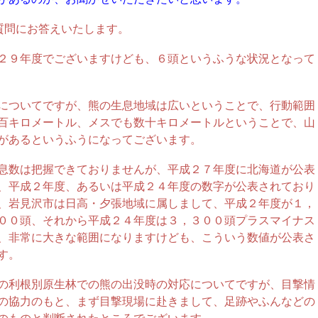
質問にお答えいたします。
２９年度でございますけども、６頭というふうな状況となって
についてですが、熊の生息地域は広いということで、行動範囲
百キロメートル、メスでも数十キロメートルということで、山
があるというふうになってございます。
息数は把握できておりませんが、平成２７年度に北海道が公表
、平成２年度、あるいは平成２４年度の数字が公表されており
、岩見沢市は日高・夕張地域に属しまして、平成２年度が１，
００頭、それから平成２４年度は３，３００頭プラスマイナス
、非常に大きな範囲になりますけども、こういう数値が公表さ
す。
の利根別原生林での熊の出没時の対応についてですが、目撃情
の協力のもと、まず目撃現場に赴きまして、足跡やふんなどの