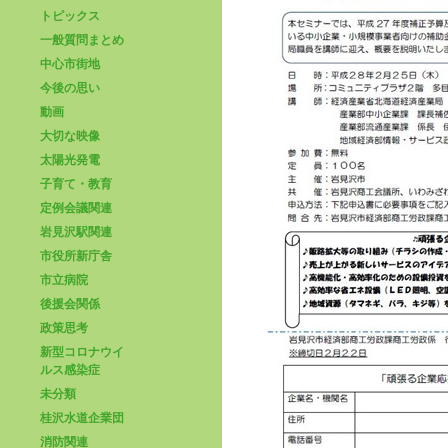
トピックス
一般質問まとめ
中心市街地
今後の思い
動画
大切な映像
太陽光発電
子育て・教育
定例会議関連
岩見沢駅関連
市役所新庁舎
市立病院
後援会関係
政策思考
新型コロナウイ
ルス感染症
未分類
桂沢水道企業団
消防関連