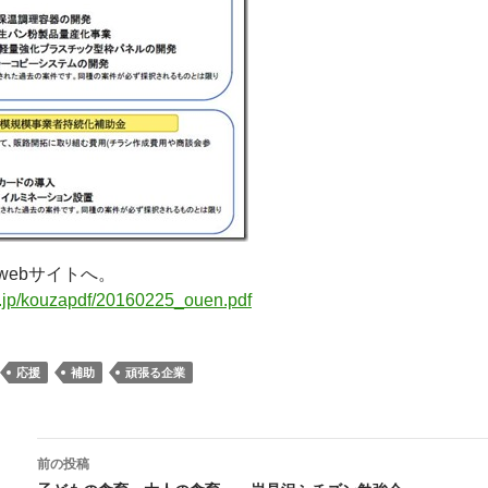
webサイトへ。
r.jp/kouzapdf/20160225_ouen.pdf
応援
補助
頑張る企業
投
前の投稿
稿