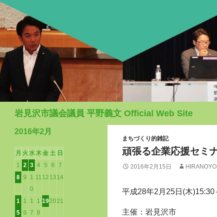
検
岩見沢市議会議員 平野義文 Official Web Site
索
2016年2月
まちづくり的雑記
頑張る企業応援セミ
月
火
水
木
金
土
日
1
2
3
4
5
6
7
2016年2月15日
HIRANOYO
8
9
1
11
12
13
14
0
平成28年2月25日(木)15:3
1
1
1
1
19
20
21
主催：岩見沢市
5
6
7
8