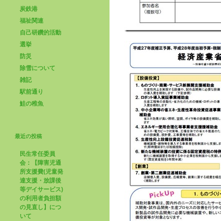
炭鉄港
福祉関連
自己研鑽的活動
選挙
防災
除雪について
雑記
駅前通り
鮭の稚魚
最近の投稿
民生常任委員
会：【障害児通
所支援費(児童発
達支援・放課後
等デイサービス)
の利用者負担額
の見直し】につ
いて