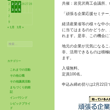
共催：岩見沢商工会議所、
2
2
2
2
26
27
28
2
3
4
5
「頑張る企業応援セミナー
2
9
経済産業省等の様々な中小
« 1月
3月 »
に当てはまるのかどうか、
れます。是非、この機会に
検
地元の企業が元気になるこ
索:
非、活用できるものは積極
ます。
カテゴリー
入場無料。
これまでの活動
定員100名。
その他公職
その他議員活動
申込み締め切りは2月22日
まちづくり的雑
記
インバウンド
シビックプライ
ド