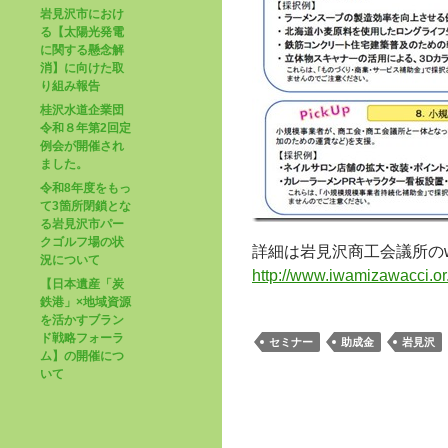
岩見沢市におけ
る【太陽光発電
に関する懸念解
消】に向けた取
り組み報告
桂沢水道企業団
令和８年第2回定
例会が開催され
ました。
令和8年度をもっ
て3箇所閉鎖とな
る岩見沢市パー
クゴルフ場の状
詳細は岩見沢商工会議所の
況について
http://www.iwamizawacci.o
【日本遺産「炭
鉄港」×地域資源
を活かすブラン
ド戦略フォーラ
セミナー
助成金
岩見沢
ム】の開催につ
いて