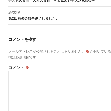
子どもの食育・大人の食育 ～岩見沢シチズン勉強会～
ナ
ビ
次の投稿
ゲ
第2回勉強会無事終了しました。
ー
シ
ョ
コメントを残す
ン
メールアドレスが公開されることはありません。
※
が付いている
欄は必須項目です
コメント
※