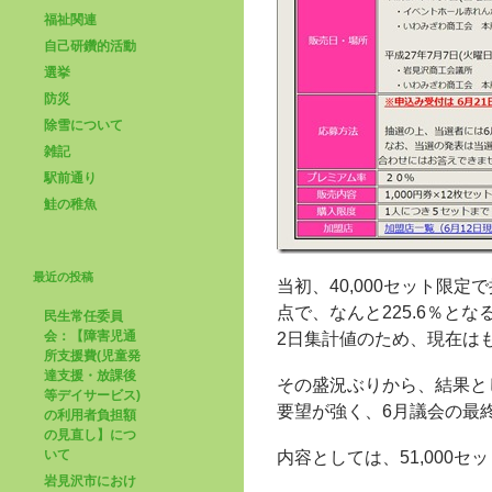
福祉関連
自己研鑽的活動
選挙
防災
除雪について
雑記
駅前通り
鮭の稚魚
最近の投稿
当初、40,000セット限
点で、なんと225.6％とな
民生常任委員
会：【障害児通
2日集計値のため、現在は
所支援費(児童発
達支援・放課後
その盛況ぶりから、結果と
等デイサービス)
要望が強く、6月議会の最
の利用者負担額
の見直し】につ
いて
内容としては、51,000
岩見沢市におけ