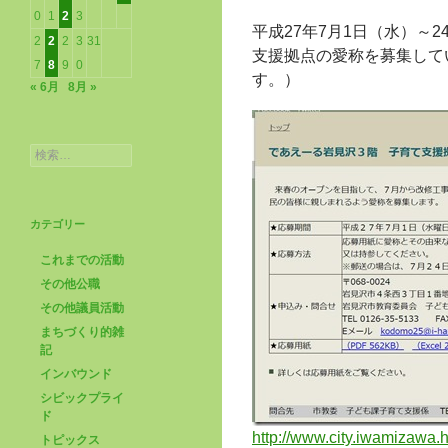
0
1
2
3
平成27年7月1日（水）～
2
2
2
3
31
支援拠点の愛称を募集して
7
8
9
0
す。）
« 6月
8月 »
検
索:
カテゴリー
これまでの活動
その他公職
その他議員活動
まちづくり的雑
記
インバウンド
シビックプライ
ド
http://www.city.iwamizawa.
トピックス