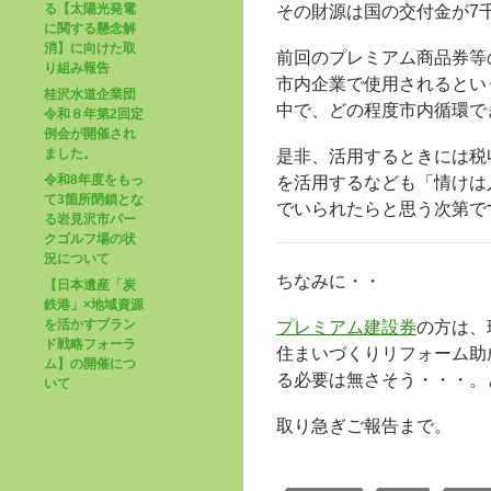
る【太陽光発電
その財源は国の交付金が7
に関する懸念解
消】に向けた取
前回のプレミアム商品券等
り組み報告
市内企業で使用されるとい
桂沢水道企業団
中で、どの程度市内循環で
令和８年第2回定
例会が開催され
ました。
是非、活用するときには税
令和8年度をもっ
を活用するなども「情けは
て3箇所閉鎖とな
でいられたらと思う次第で
る岩見沢市パー
クゴルフ場の状
況について
ちなみに・・
【日本遺産「炭
鉄港」×地域資源
を活かすブラン
プレミアム建設券
の方は、
ド戦略フォーラ
住まいづくりリフォーム助
ム】の開催につ
る必要は無さそう・・・。
いて
取り急ぎご報告まで。