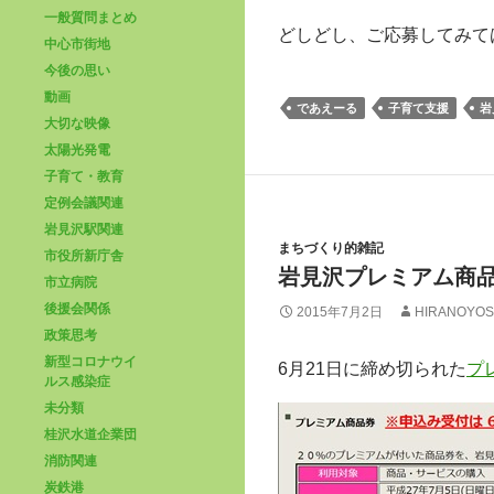
一般質問まとめ
どしどし、ご応募してみて
中心市街地
今後の思い
動画
であえーる
子育て支援
岩
大切な映像
太陽光発電
子育て・教育
定例会議関連
岩見沢駅関連
まちづくり的雑記
市役所新庁舎
岩見沢プレミアム商
市立病院
後援会関係
2015年7月2日
HIRANOYOS
政策思考
新型コロナウイ
6月21日に締め切られた
プ
ルス感染症
未分類
桂沢水道企業団
消防関連
炭鉄港