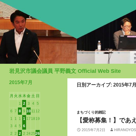
検
岩見沢市議会議員 平野義文 Official Web Site
索
2015年7月
日別アーカイブ: 2015年7
月
火
水
木
金
土
日
1
2
3
4
5
6
7
8
9
10
11
12
まちづくり的雑記
1
1
1
1
17
18
19
【愛称募集！】であ
3
4
5
6
2015年7月2日
HIRANOYOS
2
2
2
2
24
25
26