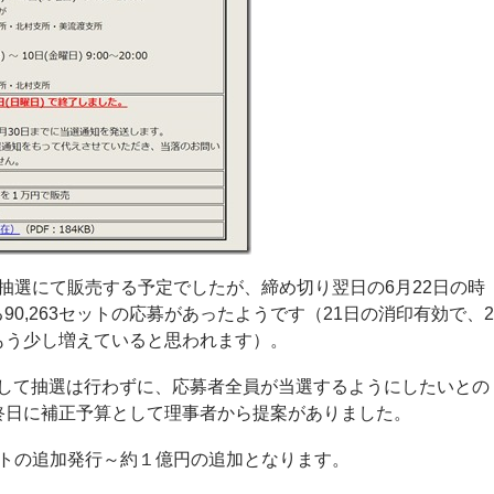
定で抽選にて販売する予定でしたが、締め切り翌日の6月22日の時
る90,263セットの応募があったようです（21日の消印有効で、2
もう少し増えていると思われます）。
して抽選は行わずに、応募者全員が当選するようにしたいとの
終日に補正予算として理事者から提案がありました。
セットの追加発行～約１億円の追加となります。