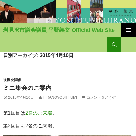
岩見沢市議会議員 平野義文 Official Web Site
コ
検
ン
索
テ
ン
日別アーカイブ: 2015年4月10日
ツ
へ
移
動
後援会関係
ミニ集会のご案内
2015年4月10日
HIRANOYOSHIFUMI
コメントをどうぞ
第1回目は
2名のご来場
。
第2回目も2名のご来場。