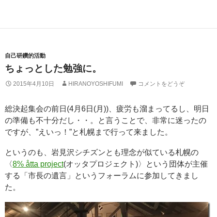
自己研鑽的活動
ちょっとした勉強に。
2015年4月10日
HIRANOYOSHIFUMI
コメントをどうぞ
総決起集会の前日(4月6日(月))、疲労も溜まってるし、明日
の準備も不十分だし・・。と言うことで、非常に迷ったの
ですが、”えいっ！”と札幌まで行って来ました。
というのも、岩見沢シチズンとも理念が似ている札幌の
〈
8% åtta project
(オッタプロジェクト)〉という団体が主催
する「市長の遺言」というフォーラムに参加してきまし
た。