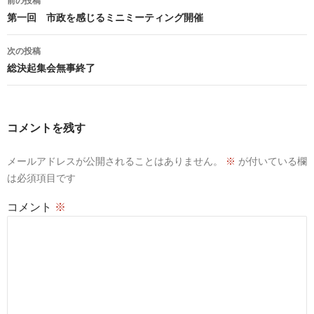
前の投稿
稿
第一回 市政を感じるミニミーティング開催
ナ
ビ
次の投稿
ゲ
総決起集会無事終了
ー
シ
ョ
コメントを残す
ン
メールアドレスが公開されることはありません。
※
が付いている欄
は必須項目です
コメント
※