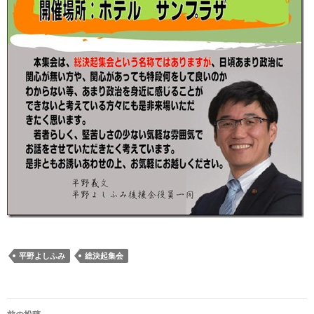
平野よしふみ
総決起集会
投