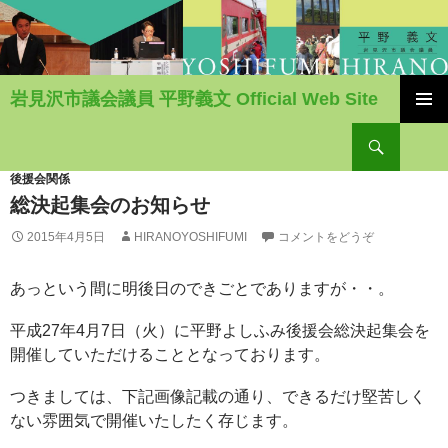
岩見沢市議会議員 平野義文 Official Web Site
コ
検
ン
索
テ
ン
後援会関係
ツ
総決起集会のお知らせ
へ
2015年4月5日
HIRANOYOSHIFUMI
コメントをどうぞ
移
動
あっという間に明後日のできごとでありますが・・。
平成27年4月7日（火）に平野よしふみ後援会総決起集会を
開催していただけることとなっております。
つきましては、下記画像記載の通り、できるだけ堅苦しく
ない雰囲気で開催いたしたく存じます。