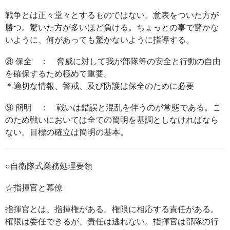
戦争とは正々堂々とするものではない。意表をついた方が
勝つ。驚いた方が多いほど負ける。ちょっとの事で驚かな
いように、何があっても驚かないように指導する。
⑧ 保全 ： 脅威に対して我が部隊等の安全と行動の自由
を確保するため極めて重要。
＊適切な情報、警戒、及び防護は保全のために必要
⑨ 簡明 ： 戦いは錯誤と混乱を伴うのが常態である。こ
のため戦いにおいては全ての簡明を基調としなければなら
ない。目標の確立は簡明の基本。
○自衛隊式業務処理要領
☆指揮官と幕僚
指揮官とは、指揮権がある。権限に相応する責任がある。
権限は委任できるが、責任は逃れない。指揮官は部隊の行