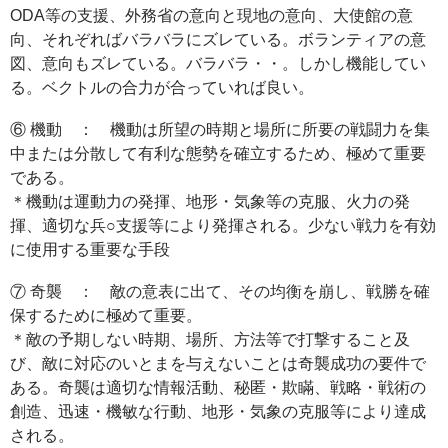
ODA等の支援、外務省の意向と現地の意向、大使館の意
向、それぞればバラバラにズレている。ボランティアの意
図、意向もズレている。バラバラ・・。しかし機能してい
る。ベクトルの合力が合っていれば良い。
⑥ 機動 ： 機動は所望の時期と場所に所要の戦闘力を集
中または分散して有利な態勢を確立するため、極めて重要
である。
＊機動は運動力の発揮、地形・気象等の克服、火力の発
揮、適切な兵○支援等により発揮される。少ない戦力を有効
に使用する重要な手段
⑦ 奇襲 ： 敵の意表に出て、その均衡を崩し、戦勝を確
保するために極めて重要。
＊敵の予期しない時期、場所、方法等で打撃すること及
び、敵に対応のいとまを与えないことは奇襲成功の要件で
ある。奇襲は適切な情報活動、秘匿・欺瞞、戦略・戦術の
創造、迅速・機敏な行動、地形・気象の克服等により達成
される。