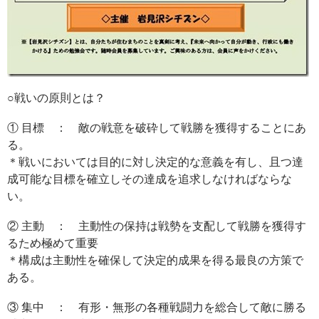
○戦いの原則とは？
① 目標 ： 敵の戦意を破砕して戦勝を獲得することにあ
る。
＊戦いにおいては目的に対し決定的な意義を有し、且つ達
成可能な目標を確立しその達成を追求しなければならな
い。
② 主動 ： 主動性の保持は戦勢を支配して戦勝を獲得す
るため極めて重要
＊構成は主動性を確保して決定的成果を得る最良の方策で
ある。
③ 集中 ： 有形・無形の各種戦闘力を総合して敵に勝る