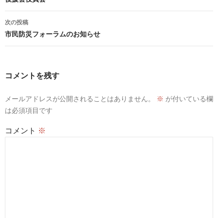
ナ
ビ
次の投稿
ゲ
市民防災フォーラムのお知らせ
ー
シ
ョ
コメントを残す
ン
メールアドレスが公開されることはありません。
※
が付いている欄
は必須項目です
コメント
※