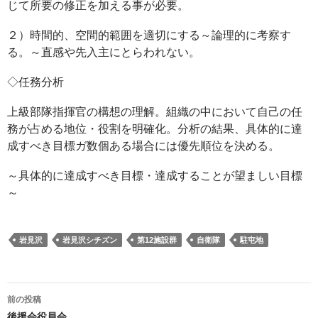
じて所要の修正を加える事が必要。
２）時間的、空間的範囲を適切にする～論理的に考察す
る。～直感や先入主にとらわれない。
◇任務分析
上級部隊指揮官の構想の理解。組織の中において自己の任
務が占める地位・役割を明確化。分析の結果、具体的に達
成すべき目標ガ数個ある場合には優先順位を決める。
～具体的に達成すべき目標・達成することが望ましい目標
～
岩見沢
岩見沢シチズン
第12施設群
自衛隊
駐屯地
投
前の投稿
稿
後援会役員会