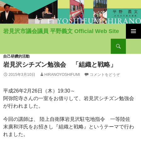
岩見沢市議会議員 平野義文 Official Web Site
コ
検
ン
索
テ
ン
自己研鑽的活動
ツ
岩見沢シチズン勉強会 「組織と戦略」
へ
2015年3月10日
HIRANOYOSHIFUMI
コメントをどうぞ
移
動
平成26年2月26日（木）19:30～
阿弥陀寺さんの一室をお借りして、岩見沢シチズン勉強会
が行われました。
今回の講師は、 陸上自衛隊岩見沢駐屯地指令 一等陸佐
末廣和洋氏をお招きし『組織と戦略』というテーマで行わ
れました。