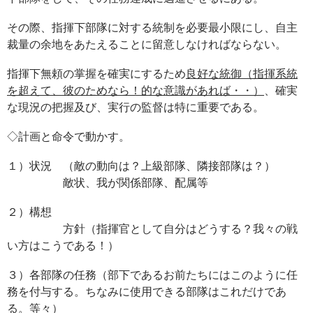
その際、指揮下部隊に対する統制を必要最小限にし、自主
裁量の余地をあたえることに留意しなければならない。
指揮下無頼の掌握を確実にするため
良好な統御（指揮系統
を超えて、彼のためなら！的な意識があれば・・）
、確実
な現況の把握及び、実行の監督は特に重要である。
◇計画と命令で動かす。
１）状況 （敵の動向は？上級部隊、隣接部隊は？）
敵状、我が関係部隊、配属等
２）構想
方針（指揮官として自分はどうする？我々の戦
い方はこうである！）
３）各部隊の任務（部下であるお前たちにはこのように任
務を付与する。ちなみに使用できる部隊はこれだけであ
る。等々）