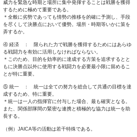
威力を緊急な時期と場所に集中発揮することは戦勝を獲得
するために極めて重要である。
＊全般に劣勢であっても情勢の推移を的確に予測し、手段
を尽くして決勝点において優勢。場所・時期等いかに策を
弄するか。
④ 経済 ： 限られた力で戦勝を獲得するためにはあらゆ
る戦闘力を有効に活用しなければならない。
＊このため、目的を効率的に達成する方策を追求するとと
もに決勝点以外に使用する戦闘力を必要最小限に留めるこ
とが特に重要。
⑤ 統一 ： 統一は全ての努力を総合して共通の目標を達
成するため、特に重要。
＊統一は一人の指揮官に付与した場合、最も確実となる。
また、関係部隊間の緊密な連携と積極的な協力は統一を助
長する。
（例）JAICA等の活動は若干特殊である。