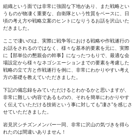
組織という面では非常に強固な下地があり、また戦略とい
うものが物凄く重要な、自衛隊という性質をベースに、日
頃の考え方や戦略立案のヒントになりうるお話を沢山いた
だきました。
ここで凄いのは、実際に戦争等における戦略や作戦遂行の
お話をされるのではなく、様々な基本的要素を元に、実際
に【部単位の懇親会の幹事】になったつもりで、最適な会
場設定から様々なネゴシエーションまでの要素を考慮した
戦略の立て方と作戦遂行を例に、非常にわかりやすい考え
方の基礎を教えていただきました。
下記の備忘録をみていただけるとわかるかと思いますが、
非常に難しい内容であるものの、それを簡単にわかりやす
く伝えていただける技術という事に対しても”凄さ”を感じさ
せていただきました。
岩見沢シチズンメンバー一同、非常に沢山の気づきを得ら
れたのは間違いありません！