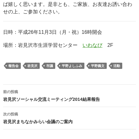
ば嬉しく思います。是非とも、ご家族、お友達お誘い合わ
せの上、ご参加ください。
日時：平成26年11月3日（月・祝）16時開会
場所：岩見沢市生涯学習センター
いわなび
2F
報告会
岩見沢
市議
平野よしふみ
平野義文
活動
投
前の投稿
稿
岩見沢ソーシャル交流ミーティング2014結果報告
ナ
ビ
次の投稿
ゲ
岩見沢まちなかみらい会議のご案内
ー
シ