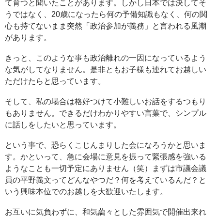
て育つと聞いたことがあります。しかし日本では決してそ
うではなく、20歳になったら何の予備知識もなく、何の関
心も持てないまま突然「政治参加が義務」と言われる風潮
があります。
きっと、このような事も政治離れの一因になっているよう
な気がしてなりません。是非ともお子様も連れてお越しい
ただけたらと思っています。
そして、私の場合は格好つけて小難しいお話をするつもり
もありません。できるだけわかりやすい言葉で、シンプル
に話しをしたいと思っています。
という事で、恐らくこじんまりした会になろうかと思いま
す。かといって、急に会場に意見を振って緊張感を強いる
ようなことも一切予定にありません（笑）まずは市議会議
員の平野義文ってどんなやつだ？何を考えているんだ？と
いう興味本位でのお越しを大歓迎いたします。
お互いに気負わずに、和気藹々とした雰囲気で開催出来れ