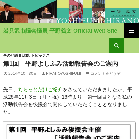
岩見沢市議会議員 平野義文 Official Web Site
コ
検
ン
索
テ
ン
その他議員活動
,
トピックス
ツ
第1回 平野よしふみ活動報告会のご案内
へ
2014年10月30日
HIRANOYOSHIFUMI
コメントをどうぞ
移
動
先日、
ちらっとだけご紹介
をさせていただきましたが、平
成26年11月3日（月・祝）16時より、第一回目となる私の
活動報告会を後援会で開催していただくこととなりまし
た。