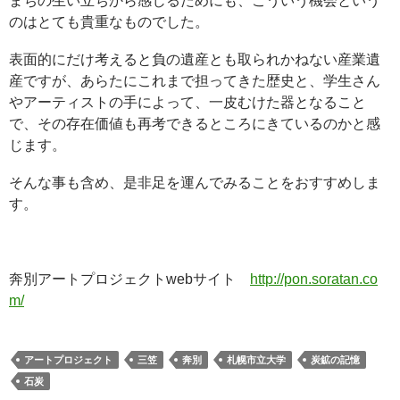
まちの生い立ちから感じるためにも、こういう機会という
のはとても貴重なものでした。
表面的にだけ考えると負の遺産とも取られかねない産業遺
産ですが、あらたにこれまで担ってきた歴史と、学生さん
やアーティストの手によって、一皮むけた器となること
で、その存在価値も再考できるところにきているのかと感
じます。
そんな事も含め、是非足を運んでみることをおすすめしま
す。
奔別アートプロジェクトwebサイト
http://pon.soratan.co
m/
アートプロジェクト
三笠
奔別
札幌市立大学
炭鉱の記憶
石炭