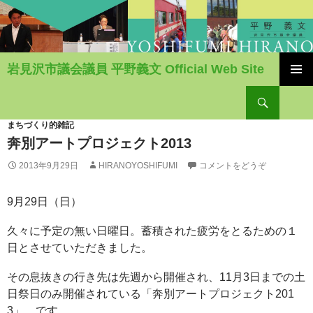
岩見沢市議会議員 平野義文 Official Web Site
コ
検
ン
索
テ
ン
まちづくり的雑記
ツ
奔別アートプロジェクト2013
へ
2013年9月29日
HIRANOYOSHIFUMI
コメントをどうぞ
移
動
9月29日（日）
久々に予定の無い日曜日。蓄積された疲労をとるための１
日とさせていただきました。
その息抜きの行き先は先週から開催され、11月3日までの土
日祭日のみ開催されている「奔別アートプロジェクト201
3」 です。