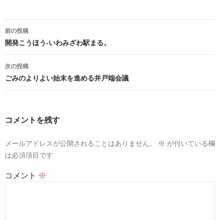
投
前の投稿
稿
開発こうほう-いわみざわ駅まる。
ナ
ビ
次の投稿
ゲ
ごみのよりよい始末を進める井戸端会議
ー
シ
ョ
コメントを残す
ン
メールアドレスが公開されることはありません。
※
が付いている欄
は必須項目です
コメント
※