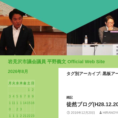
検
岩見沢市議会議員 平野義文 Official Web Site
索
2026年8月
タグ別アーカイブ: 黒板ア
月
火
水
木
金
土
日
1
2
3
4
5
6
7
8
9
雑記
1
11
1
1
14
15
16
徒然ブログ(H28.12.20
0
2
3
2016年12月20日
HIRANOY
1
1
1
2
21
22
23