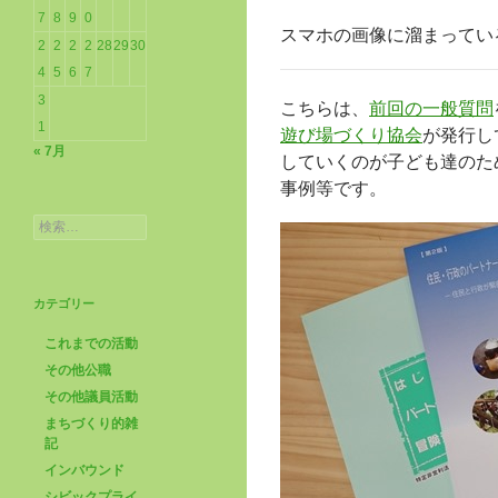
7
8
9
0
スマホの画像に溜まってい
2
2
2
2
28
29
30
4
5
6
7
3
こちらは、
前回の一般質問
1
遊び場づくり協会
が発行し
« 7月
していくのが子ども達のた
事例等です。
検
索:
カテゴリー
これまでの活動
その他公職
その他議員活動
まちづくり的雑
記
インバウンド
シビックプライ