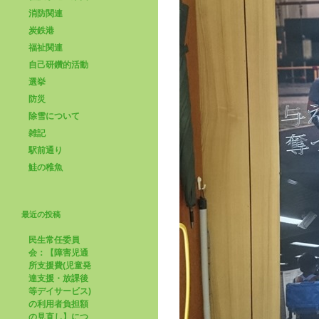
消防関連
炭鉄港
福祉関連
自己研鑽的活動
選挙
防災
除雪について
雑記
駅前通り
鮭の稚魚
最近の投稿
民生常任委員
会：【障害児通
所支援費(児童発
達支援・放課後
等デイサービス)
の利用者負担額
の見直し】につ