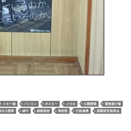
スキー場
パソコン
ポスター
メガネ
公開授業
冒険遊び場
旭日小授章
緑中
緑陵高校
美術部
行政連携
課題研究発表会