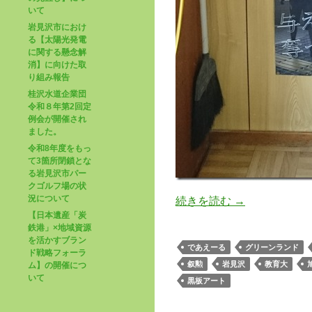
いて
岩見沢市におけ
る【太陽光発電
に関する懸念解
消】に向けた取
り組み報告
桂沢水道企業団
令和８年第2回定
例会が開催され
ました。
令和8年度をもっ
て3箇所閉鎖とな
る岩見沢市パー
クゴルフ場の状
況について
続きを読む
→
【日本遺産「炭
鉄港」×地域資源
を活かすブラン
であえーる
グリーンランド
ド戦略フォーラ
叙勲
岩見沢
教育大
ム】の開催につ
いて
黒板アート