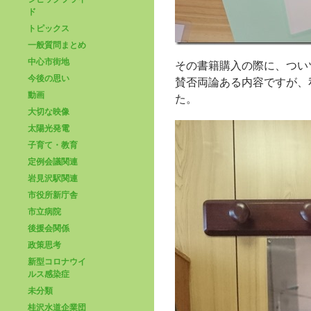
ド
トピックス
一般質問まとめ
中心市街地
その書籍購入の際に、つい
今後の思い
賛否両論ある内容ですが、
動画
た。
大切な映像
太陽光発電
子育て・教育
定例会議関連
岩見沢駅関連
市役所新庁舎
市立病院
後援会関係
政策思考
新型コロナウイ
ルス感染症
未分類
桂沢水道企業団