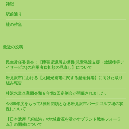
雑記
駅前通り
鮭の稚魚
最近の投稿
民生常任委員会：【障害児通所支援費(児童発達支援・放課後等デ
イサービス)の利用者負担額の見直し】について
岩見沢市における【太陽光発電に関する懸念解消】に向けた取り
組み報告
桂沢水道企業団令和８年第2回定例会が開催されました。
令和8年度をもって3箇所閉鎖となる岩見沢市パークゴルフ場の状
況について
【日本遺産「炭鉄港」×地域資源を活かすブランド戦略フォーラ
ム】の開催について