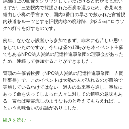
詳細は上の画像をクリックしていただけるとわかると思い
ますが、三笠幌内で採掘された石炭を運ぶため、岩見沢を
経由し小樽の手宮まで、国内3番目の早さで敷かれた官営幌
内鉄道をルーツとする旧幌内線の廃線跡、約2.5㎞にロウソ
クの灯りを灯すものです。
例年、なかなか設営から参加できず、非常に心苦しい思い
をしていたのですが、今年は昼の12時から本イベント主催
でもあるNPO法人炭鉱の記憶推進事業団の理事会があった
ため、連続して参加することができました。
冒頭の主催者挨拶（NPO法人炭鉱の記憶推進事業団 吉岡
理事長）で、このイベントは大勢の人が訪れるのが目的で
実施しているわけではない、過去の出来事を通し、事故に
あって命を失ってしまった人々に対しての鎮魂の意味もあ
る。言わば精霊流しのようなものと考えてもらえれば。。
という意味合いのお話がありました。
続きを読む
→