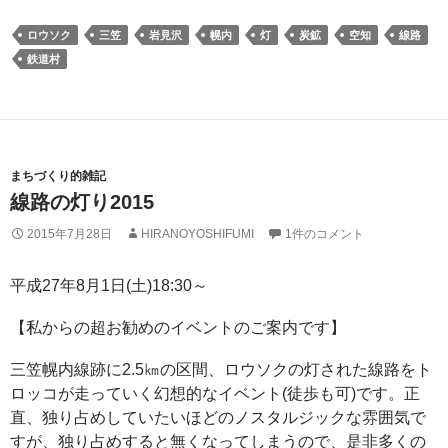
ロウソク
三笠
岩見沢
幌内
灯
炭鉱
空知
線路
鉄道村
まちづくり的雑記
線路の灯り2015
2015年7月28日
HIRANOYOSHIFUMI
1件のコメント
平成27年8月1日(土)18:30～
【私からの超お勧めのイベントのご案内です】
三笠幌内線跡に2.5㎞の区間、ロウソクの灯された線路をト
ロッコが走っていく幻想的なイベント(徒歩も可)です。正
直、独り占めしていたいほどのノスタルジックな雰囲気で
すが、独り占めすると無くなってしまうので、是非多くの