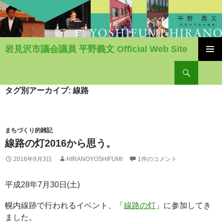
岩見沢市議会議員 平野義文 Official Web Site
コ
検
ン
索
テ
ン
タグ別アーカイブ: 線路
ツ
へ
移
動
まちづくり的雑記
線路の灯2016から思う。
2016年8月3日
HIRANOYOSHIFUMI
1件のコメント
平成28年7月30日(土)
幌内線跡で行われるイベント、「
線路の灯
」に参加してき
ました。