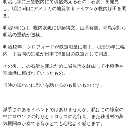
明治元年に三笠幌内にて偶然燃える石の「石炭」を発見
し、明治6年にアメリカの地質学者ライマンが幌内煤田を調
査。
明治9年には、幌内炭鉱に伊藤博文、山県有朋、寺島宗則ら
明治の重鎮が巡検。
明治12年、クロフォードが鉄道測量に着手。明治15年に幌
内－手宮間の鉄道が日本で3番目の鉄道として開通。
その後、この石炭を運ぶために岩見沢を経由して小樽港や
室蘭港に運ばれていったもの。
当時の賑わいに思いを馳せるのも良いものです。
派手さのあるイベントではありませんが、私はこの静寂の
中にロウソクの灯りとトロッコの走行音、また鉄道村の蒸
気機関車が奏でる音がとても心地よく感じます。