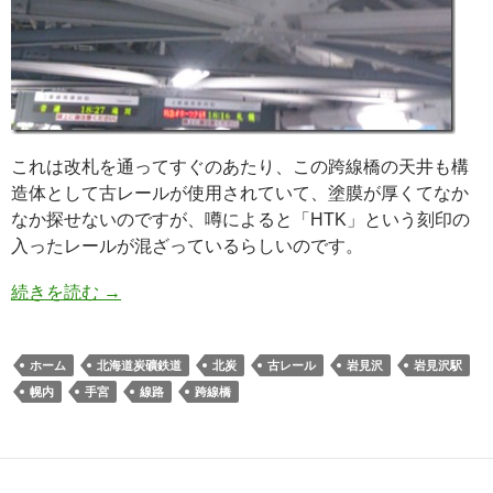
これは改札を通ってすぐのあたり、この跨線橋の天井も構
造体として古レールが使用されていて、塗膜が厚くてなか
なか探せないのですが、噂によると「HTK」という刻印の
入ったレールが混ざっているらしいのです。
続きを読む
→
ホーム
北海道炭礦鉄道
北炭
古レール
岩見沢
岩見沢駅
幌内
手宮
線路
跨線橋