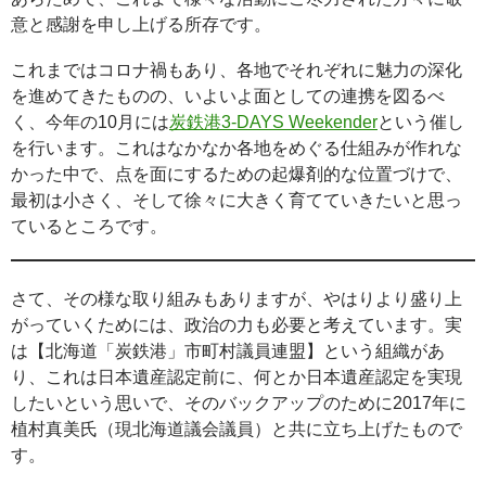
意と感謝を申し上げる所存です。
これまではコロナ禍もあり、各地でそれぞれに魅力の深化
を進めてきたものの、いよいよ面としての連携を図るべ
く、今年の10月には
炭鉄港3-DAYS Weekender
という催し
を行います。これはなかなか各地をめぐる仕組みが作れな
かった中で、点を面にするための起爆剤的な位置づけで、
最初は小さく、そして徐々に大きく育てていきたいと思っ
ているところです。
さて、その様な取り組みもありますが、やはりより盛り上
がっていくためには、政治の力も必要と考えています。実
は【北海道「炭鉄港」市町村議員連盟】という組織があ
り、これは日本遺産認定前に、何とか日本遺産認定を実現
したいという思いで、そのバックアップのために2017年に
植村真美氏（現北海道議会議員）と共に立ち上げたもので
す。