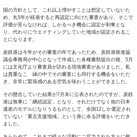
国の方針として、これ以上増やすことは想定していないた
め、丸5年が経過すると再認定に向けた審査があり、そこで
評価が至らなければ、しかるべき機会に認定が剥奪とな
り、代わりにウエイティングしていた地域が認定されるこ
とになります。
炭鉄港は今年がその審査の年であったため、炭鉄港推進協
議会事務局が中心となって作成した各種書類提出の後、5月
には文化庁より審査員が訪れる現地審査がありました。私
は貴重なこ゚縁の中でその審査にも同行する機会をいただ
き、非常に緊張感のある空気を味わうことができました。
その懸念していた結果が7月末に公表されたのですが、炭鉄
港は無事に「継続認定」となり、それだけでなく他の日本
遺産のモデルになりうるものとして、全国12しか選定され
ていない「重点支援地域」という身に余る評価をいただき
ました。
あらためて、これまで様々な活動にご尽力された方々に敬