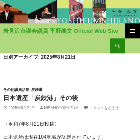
岩見沢市議会議員 平野義文 Official Web Site
コ
検
ン
索
テ
ン
日別アーカイブ: 2025年8月21日
ツ
へ
移
動
その他議員活動
,
炭鉄港
日本遺産「炭鉄港」その後
2025年8月21日
HIRANOYOSHIFUMI
コメントをどうぞ
〈令和7年8月21日投稿〉
日本遺産は現在104地域が認定されています。