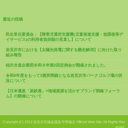
最近の投稿
民生常任委員会：【障害児通所支援費(児童発達支援・放課後等デ
イサービス)の利用者負担額の見直し】について
岩見沢市における【太陽光発電に関する懸念解消】に向けた取り
組み報告
桂沢水道企業団令和８年第2回定例会が開催されました。
令和8年度をもって3箇所閉鎖となる岩見沢市パークゴルフ場の状
況について
【日本遺産「炭鉄港」×地域資源を活かすブランド戦略フォーラ
ム】の開催について
Copyright (C) 2012 岩見沢市議会議員 平野義文 Official Web Site. All Rights Res
erved.