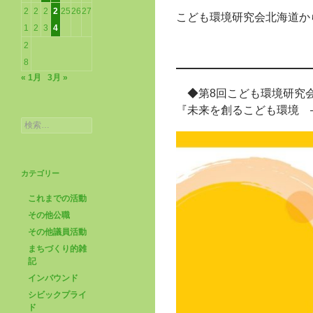
2
2
2
2
25
26
27
こども環境研究会北海道か
1
2
3
4
2
8
« 1月
3月 »
◆第8回こども環境研究
『未来を創るこども環境 
検
索:
カテゴリー
これまでの活動
その他公職
その他議員活動
まちづくり的雑
記
インバウンド
シビックプライ
ド