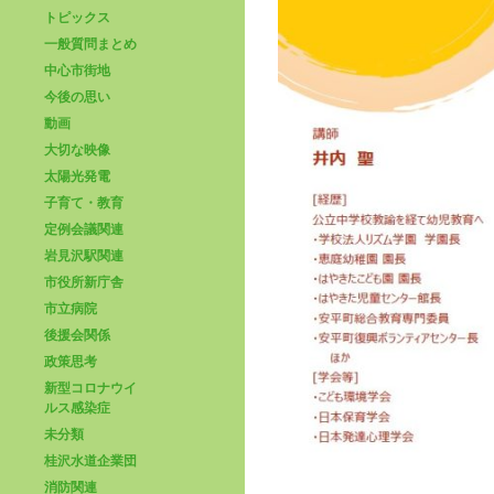
トピックス
一般質問まとめ
中心市街地
今後の思い
動画
大切な映像
太陽光発電
子育て・教育
定例会議関連
岩見沢駅関連
市役所新庁舎
市立病院
後援会関係
政策思考
新型コロナウイ
ルス感染症
未分類
桂沢水道企業団
消防関連