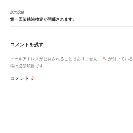
ナ
ビ
次の投稿
ゲ
第一回炭鉄港検定が開催されます。
ー
シ
ョ
コメントを残す
ン
メールアドレスが公開されることはありません。
※
が付いている
欄は必須項目です
コメント
※