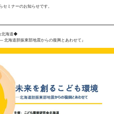
らセミナーのお知らせです。
会北海道◆
― 北海道胆振東部地震からの復興とあわせて』