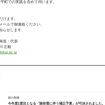
む安平町での実践を含めて伺います。
だけます。
メールで御連絡ください。
お知らせします。
北海道・代表
川 正毅
okai.ac.jp
。
投
前の投稿
稿
今年度2度目となる「除排雪に伴う補正予算」が可決されました。