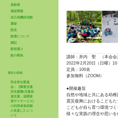
炭鉄港
福祉関連
自己研鑽的活動
選挙
防災
除雪について
雑記
駅前通り
鮭の稚魚
講師：井内 聖 （本会会
2022年2月20日（日曜）10：
定員：100名
最近の投稿
参加無料（ZOOM）
民生常任委員
会：【障害児通
●開催趣旨
所支援費(児童発
自然や地域と共にある幼稚
達支援・放課後
震災復興におけるこどもた
等デイサービス)
の利用者負担額
こどもが自ら育つ環境づく
の見直し】につ
様々な実践の理念や思いを
いて