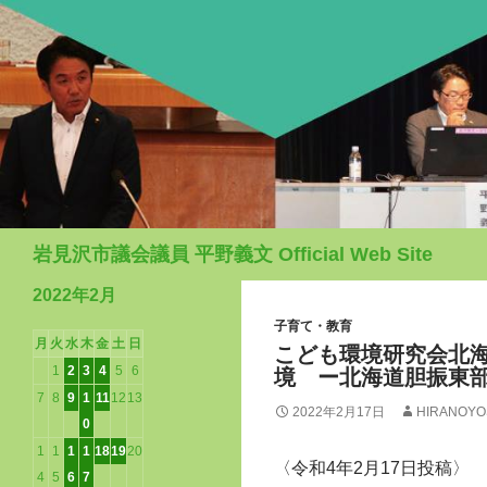
検
岩見沢市議会議員 平野義文 Official Web Site
索
2022年2月
子育て・教育
月
火
水
木
金
土
日
こども環境研究会北
1
2
3
4
5
6
境 ー北海道胆振東
7
8
9
1
11
12
13
2022年2月17日
HIRANOYO
0
1
1
1
1
18
19
20
〈令和4年2月17日投稿〉
4
5
6
7