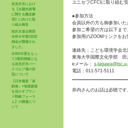
ユニセフCFCIに取り組
岩見沢市におけ
る【太陽光発電
に関する懸念解
●参加方法
消】に向けた取
会員以外の方も御参加いた
り組み報告
参加ご希望の方は以下まで
桂沢水道企業団
参加用のZOOMリンクを
令和８年第2回定
例会が開催され
ました。
連絡先：こども環境学会
令和8年度をもっ
東海大学国際文化学部 田
て3箇所閉鎖とな
eメール：
s-tagawa@tsc.u-t
る岩見沢市パー
クゴルフ場の状
電話：011-571-5111
況について
【日本遺産「炭
鉄港」×地域資源
井内さんのお話は必聴です
を活かすブラン
ド戦略フォーラ
ム】の開催につ
いて