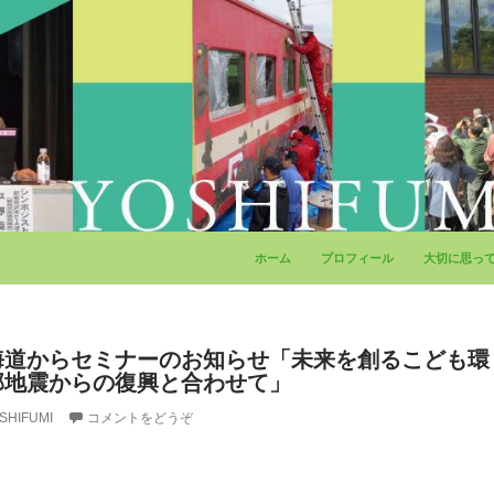
コンテンツへ移動
ホーム
プロフィール
大切に思っ
海道からセミナーのお知らせ「未来を創るこども環
部地震からの復興と合わせて」
SHIFUMI
コメントをどうぞ