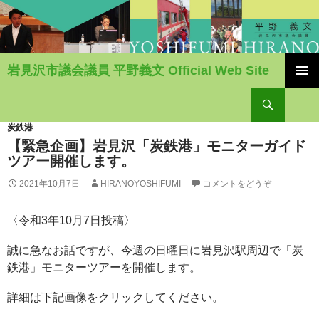
岩見沢市議会議員 平野義文 Official Web Site
コ
検
ン
索
テ
ン
炭鉄港
ツ
【緊急企画】岩見沢「炭鉄港」モニターガイド
へ
ツアー開催します。
移
2021年10月7日
HIRANOYOSHIFUMI
コメントをどうぞ
動
〈令和3年10月7日投稿〉
誠に急なお話ですが、今週の日曜日に岩見沢駅周辺で「炭
鉄港」モニターツアーを開催します。
詳細は下記画像をクリックしてください。