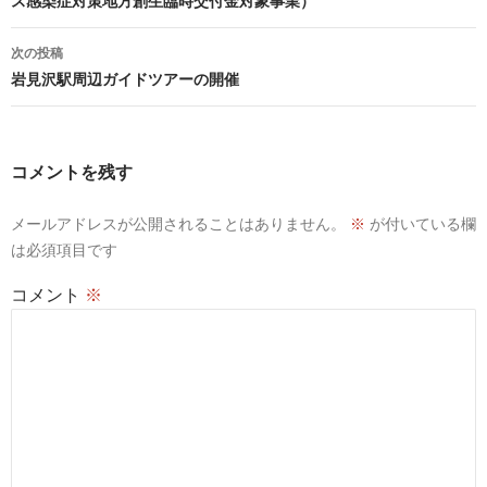
ス感染症対策地方創生臨時交付金対象事業）
ビ
ゲ
次の投稿
ー
岩見沢駅周辺ガイドツアーの開催
シ
ョ
ン
コメントを残す
メールアドレスが公開されることはありません。
※
が付いている欄
は必須項目です
コメント
※