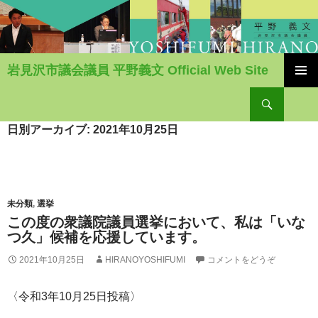
岩見沢市議会議員 平野義文 Official Web Site
コ
検
ン
索
テ
ン
日別アーカイブ: 2021年10月25日
ツ
へ
移
動
未分類
,
選挙
この度の衆議院議員選挙において、私は「いな
つ久」候補を応援しています。
2021年10月25日
HIRANOYOSHIFUMI
コメントをどうぞ
〈令和3年10月25日投稿〉