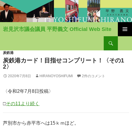
岩見沢市議会議員 平野義文 Official Web Site
コ
検
ン
索
テ
ン
炭鉄港
ツ
炭鉄港カード！目指せコンプリート！〈その1
へ
2〉
移
2020年7月8日
HIRANOYOSHIFUMI
2件のコメント
動
〈令和2年7月8日投稿〉
□
その11より続く
芦別市から赤平市へは15ｋｍほど。