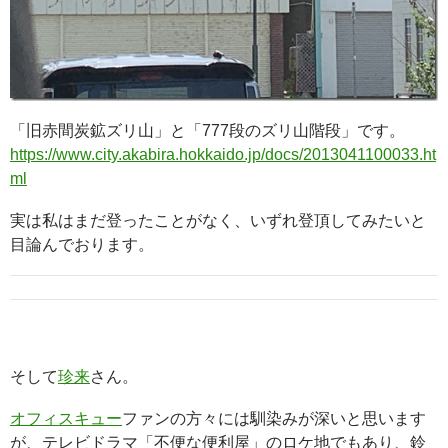
「旧赤間炭鉱ズリ山」と「777段のズリ山階段」です。
https://www.city.akabira.hokkaido.jp/docs/2013041100033.ht
ml
実は私はまだ登ったことがなく、いずれ登頂してみたいと
目論んでおります。
そして
珍来
さん。
オフィスキュー
ファンの方々には馴染みが深いと思います
が、テレビドラマ「不便な便利屋」のロケ地でもあり、鈴