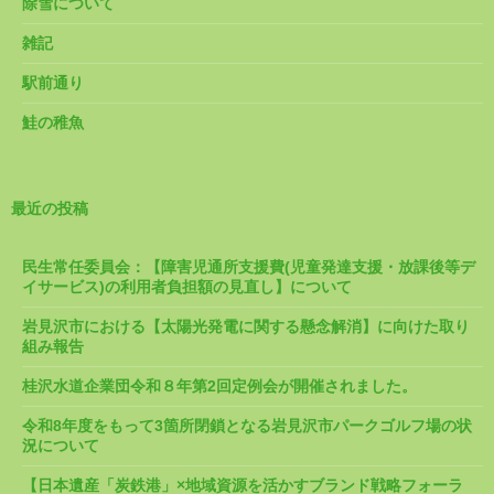
除雪について
雑記
駅前通り
鮭の稚魚
最近の投稿
民生常任委員会：【障害児通所支援費(児童発達支援・放課後等デ
イサービス)の利用者負担額の見直し】について
岩見沢市における【太陽光発電に関する懸念解消】に向けた取り
組み報告
桂沢水道企業団令和８年第2回定例会が開催されました。
令和8年度をもって3箇所閉鎖となる岩見沢市パークゴルフ場の状
況について
【日本遺産「炭鉄港」×地域資源を活かすブランド戦略フォーラ