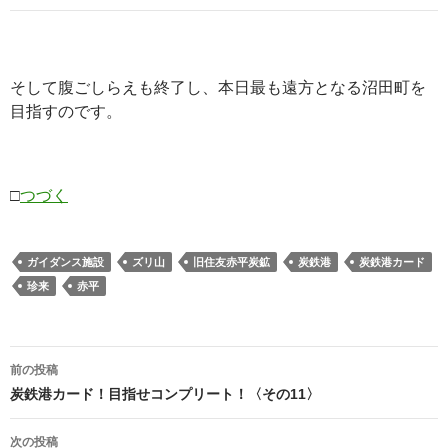
そして腹ごしらえも終了し、本日最も遠方となる沼田町を
目指すのです。
□
つづく
ガイダンス施設
ズリ山
旧住友赤平炭鉱
炭鉄港
炭鉄港カード
珍来
赤平
投
前の投稿
稿
炭鉄港カード！目指せコンプリート！〈その11〉
ナ
ビ
次の投稿