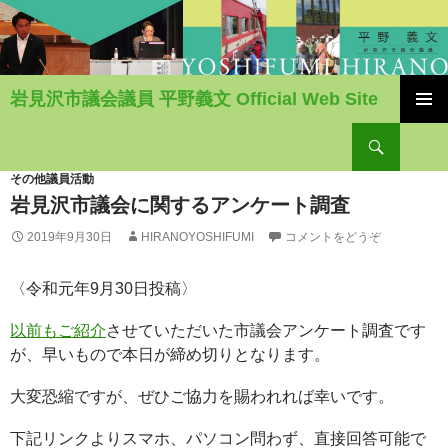
岩見沢市議会議員 平野義文 Official Web Site
コ
検
ン
索
テ
ン
その他議員活動
ツ
岩見沢市議会に関するアンケート調査
へ
2019年9月30日
HIRANOYOSHIFUMI
コメントをどうぞ
移
動
〈令和元年9月30日投稿〉
以前もご紹介
させていただいた市議会アンケート調査です
が、早いもので本日が締め切りとなります。
大変恐縮ですが、ぜひご協力を賜われれば幸いです。
下記リンクよりスマホ、パソコン問わず、直接回答可能で