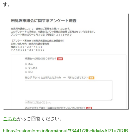
す。
こちら
からご回答ください。
https://customform.jp/form/input/33441/?fbclid=IwAR1u7IRfB