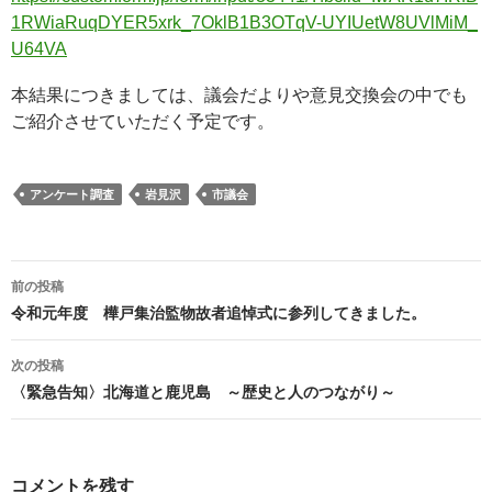
1RWiaRuqDYER5xrk_7OklB1B3OTqV-UYIUetW8UVlMiM_
U64VA
本結果につきましては、議会だよりや意見交換会の中でも
ご紹介させていただく予定です。
アンケート調査
岩見沢
市議会
投
前の投稿
稿
令和元年度 樺戸集治監物故者追悼式に参列してきました。
ナ
ビ
次の投稿
ゲ
〈緊急告知〉北海道と鹿児島 ～歴史と人のつながり～
ー
シ
ョ
コメントを残す