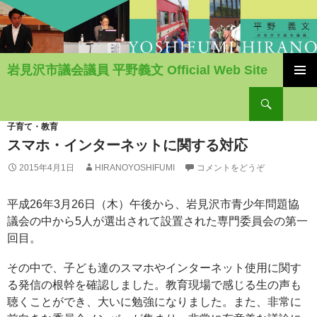
岩見沢市議会議員 平野義文 Official Web Site
コ
検
ン
索
テ
ン
子育て・教育
ツ
スマホ・インターネットに関する対応
へ
2015年4月1日
HIRANOYOSHIFUMI
コメントをどうぞ
移
動
平成26年3月26日（木）午後から、岩見沢市青少年問題協
議会の中から5人が選出されて設置された専門委員会の第一
回目。
その中で、子ども達のスマホやインターネット使用に関す
る発信の根幹を確認しました。教育現場で感じる生の声も
聴くことができ、大いに勉強になりました。また、非常に