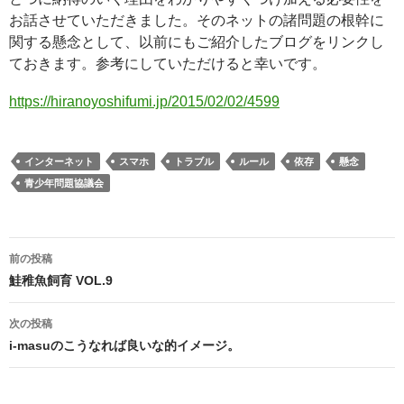
お話させていただきました。そのネットの諸問題の根幹に
関する懸念として、以前にもご紹介したブログをリンクし
ておきます。参考にしていただけると幸いです。
https://hiranoyoshifumi.jp/2015/02/02/4599
インターネット
スマホ
トラブル
ルール
依存
懸念
青少年問題協議会
投
前の投稿
稿
鮭稚魚飼育 VOL.9
ナ
ビ
次の投稿
ゲ
i-masuのこうなれば良いな的イメージ。
ー
シ