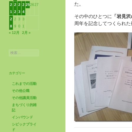
た。
2
2
2
2
25
26
27
1
2
3
4
その中のひとつに
「岩見沢
2
2
3
3
周年を記念してつくられた
8
9
0
1
« 12月
2月 »
検
索:
カテゴリー
これまでの活動
その他公職
その他議員活動
まちづくり的雑
記
インバウンド
シビックプライ
ド