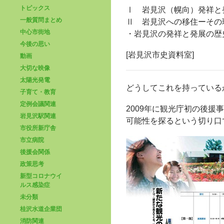
トピックス
Ⅰ 岩見沢（幌向）発祥と
一般質問まとめ
Ⅱ 岩見沢への移住ーその
中心市街地
・岩見沢の発祥と発展の歴
今後の思い
[岩見沢市史資料室]
動画
大切な映像
太陽光発電
どうしてこれを持っている
子育て・教育
定例会議関連
2009年に観光庁初の後
岩見沢駅関連
可能性を探るという切り口
市役所新庁舎
市立病院
後援会関係
政策思考
新型コロナウイ
ルス感染症
未分類
桂沢水道企業団
消防関連