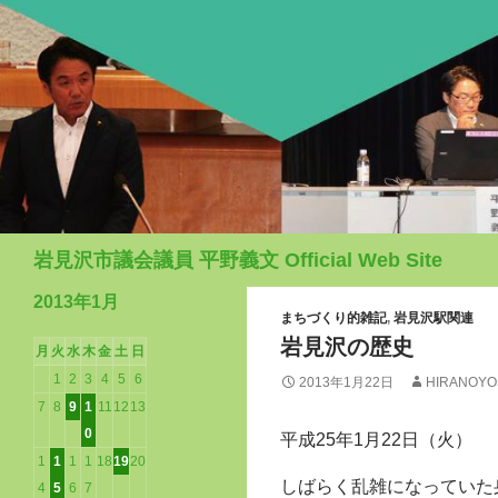
検
岩見沢市議会議員 平野義文 Official Web Site
索
2013年1月
まちづくり的雑記
,
岩見沢駅関連
岩見沢の歴史
月
火
水
木
金
土
日
1
2
3
4
5
6
2013年1月22日
HIRANOYO
7
8
9
1
11
12
13
0
平成25年1月22日（火）
1
1
1
1
18
19
20
しばらく乱雑になっていた
4
5
6
7