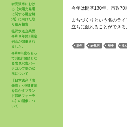
岩見沢市におけ
今年は開基130年、市政7
る【太陽光発電
に関する懸念解
消】に向けた取
まちづくりという名のライ
り組み報告
立ちに触れることができる
桂沢水道企業団
令和８年第2回定
例会が開催され
周年
岩見沢
歴史
生
ました。
令和8年度をもっ
て3箇所閉鎖とな
る岩見沢市パー
クゴルフ場の状
況について
【日本遺産「炭
鉄港」×地域資源
を活かすブラン
ド戦略フォーラ
ム】の開催につ
いて