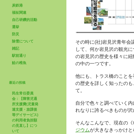
炭鉄港
福祉関連
自己研鑽的活動
選挙
防災
除雪について
その時に(社)岩見沢青年
雑記
して、何か岩見沢の観光に
駅前通り
の岩見沢の歴史を様々に紐
鮭の稚魚
の中の一つです。
他にも、トラス橋のことを
最近の投稿
の歴史を詳しく知ったのも
て。
民生常任委員
会：【障害児通
自分で色々と調べていく内
所支援費(児童発
達支援・放課後
れなりに誇るべきものが沢
等デイサービス)
の利用者負担額
そんなこんなで、現在の《
の見直し】につ
ジウム
が大きなきっかけと
いて