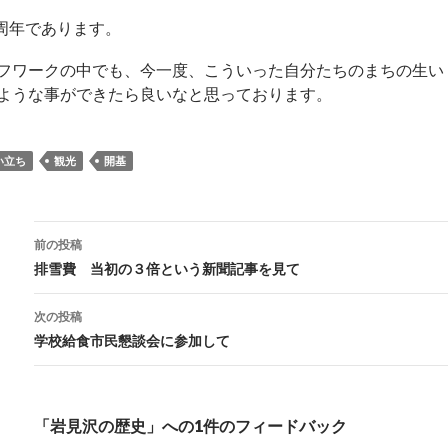
0周年であります。
フワークの中でも、今一度、こういった自分たちのまちの生い
ような事ができたら良いなと思っております。
い立ち
観光
開基
投
前の投稿
稿
排雪費 当初の３倍という新聞記事を見て
ナ
ビ
次の投稿
ゲ
学校給食市民懇談会に参加して
ー
シ
ョ
「岩見沢の歴史」への1件のフィードバック