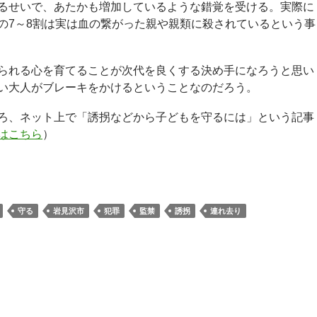
るせいで、あたかも増加しているような錯覚を受ける。実際に
の7～8割は実は血の繋がった親や親類に殺されているという事
られる心を育てることが次代を良くする決め手になろうと思い
い大人がブレーキをかけるということなのだろう。
ろ、ネット上で「誘拐などから子どもを守るには」という記事
はこちら
）
守る
岩見沢市
犯罪
監禁
誘拐
連れ去り