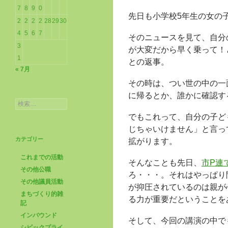
7
8
9
0
先日も小学校5年生の女の
2
2
2
2
28
29
30
4
5
6
7
そのニュースを見て、自分
3
が大変だから早く乗って！
1
との返事。
« 7月
その時は、つい世の中の一
に帰るとか、誰かに確認す
検
索:
でもこれって、自分の子ど
じちゃいけません」と言っ
カテゴリー
拡がります。
これまでの活動
そんなことも先日、
市P連
その他公職
ろ・・・。それはやっぱり
その他議員活動
が抑圧されているのは親が
まちづくり的雑
る力が重要だということを
記
インバウンド
そして、今回の講演の中で
シビックプライ