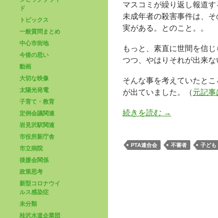
マスコミが繰り返し報道す
ド
未成年者の殺害事件は、そ
トピックス
実がある。とのこと。。
一般質問まとめ
中心市街地
もっと、素直に世間を信じ
今後の思い
つつ、やはりそれが出来な
動画
大切な映像
そんな事を考えていたとこ
太陽光発電
が出ていました。（
元記事
子育て・教育
続きを読む
→
定例会議関連
岩見沢駅関連
市役所新庁舎
PTA連合会
不審者
子ども
市立病院
後援会関係
政策思考
新型コロナウイ
ルス感染症
未分類
桂沢水道企業団