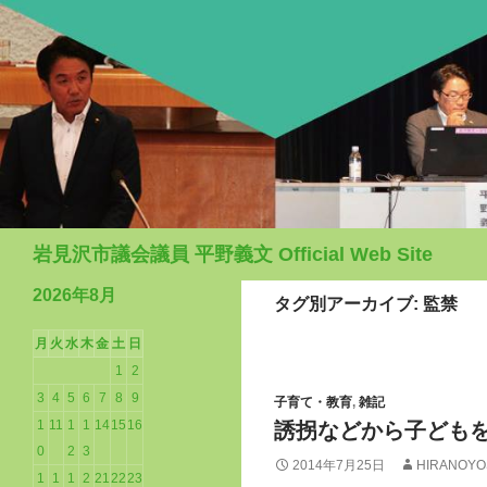
検
岩見沢市議会議員 平野義文 Official Web Site
索
2026年8月
タグ別アーカイブ: 監禁
月
火
水
木
金
土
日
1
2
3
4
5
6
7
8
9
子育て・教育
,
雑記
1
11
1
1
14
15
16
誘拐などから子ども
0
2
3
2014年7月25日
HIRANOYO
1
1
1
2
21
22
23