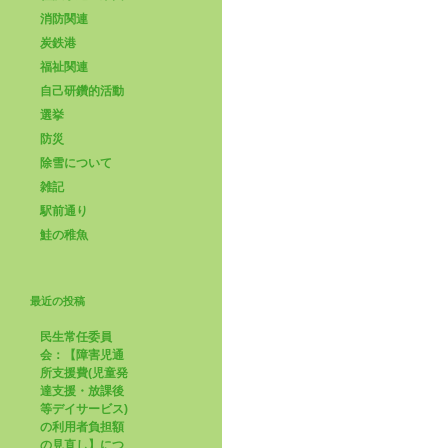
消防関連
炭鉄港
福祉関連
自己研鑽的活動
選挙
防災
除雪について
雑記
駅前通り
鮭の稚魚
最近の投稿
民生常任委員
会：【障害児通
所支援費(児童発
達支援・放課後
等デイサービス)
の利用者負担額
の見直し】につ