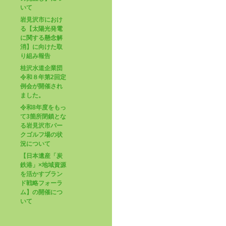
いて
岩見沢市におけ
る【太陽光発電
に関する懸念解
消】に向けた取
り組み報告
桂沢水道企業団
令和８年第2回定
例会が開催され
ました。
令和8年度をもっ
て3箇所閉鎖とな
る岩見沢市パー
クゴルフ場の状
況について
【日本遺産「炭
鉄港」×地域資源
を活かすブラン
ド戦略フォーラ
ム】の開催につ
いて