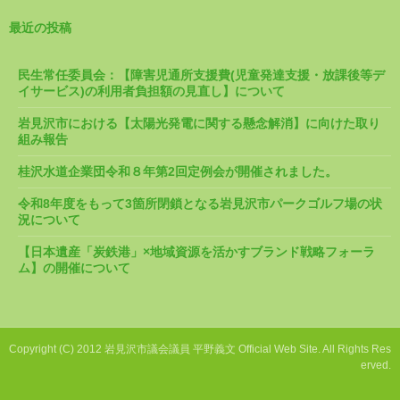
最近の投稿
民生常任委員会：【障害児通所支援費(児童発達支援・放課後等デ
イサービス)の利用者負担額の見直し】について
岩見沢市における【太陽光発電に関する懸念解消】に向けた取り
組み報告
桂沢水道企業団令和８年第2回定例会が開催されました。
令和8年度をもって3箇所閉鎖となる岩見沢市パークゴルフ場の状
況について
【日本遺産「炭鉄港」×地域資源を活かすブランド戦略フォーラ
ム】の開催について
Copyright (C) 2012 岩見沢市議会議員 平野義文 Official Web Site. All Rights Res
erved.