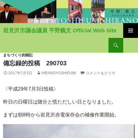
岩見沢市議会議員 平野義文 Official Web Site
コ
検
ン
索
テ
ン
まちづくり的雑記
ツ
備忘録的投稿 290703
へ
2017年7月3日
HIRANOYOSHIFUMI
コメントをどうぞ
移
動
〈平成29年7月3日投稿〉
昨日の日曜日は随分と慌ただしい日となりました。
まずは朝8時から岩見沢赤電保存会の補修作業開始。