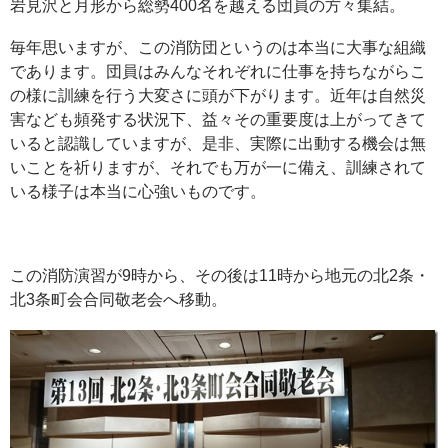
岩見沢と月形から総勢400名を越える団員の方々集結。
毎年思いますが、この消防団というのは本当に大事な組織
であります。団員はみんなそれぞれに仕事を持ちながらこ
の様に訓練を行う大変さに頭が下がります。近年は自然災
害なども頻発する状況下、益々その重要度は上がってきて
いると認識していますが、是非、実際に出動する機会は無
いことを祈りますが、それでも万が一に備え、訓練されて
いる様子は本当に心強いものです。
この消防演習が9時から、その後は11時から地元の北2条・
北3条町会合同敬老会へ移動。