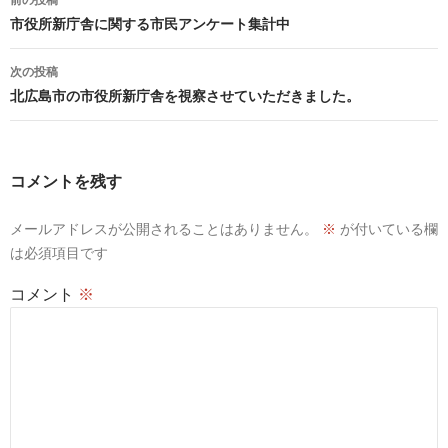
稿
市役所新庁舎に関する市民アンケート集計中
ナ
ビ
次の投稿
ゲ
北広島市の市役所新庁舎を視察させていただきました。
ー
シ
ョ
コメントを残す
ン
メールアドレスが公開されることはありません。
※
が付いている欄
は必須項目です
コメント
※