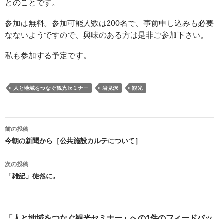
とのことです。
参加は無料。参加可能人数は200名で、事前申し込みも必要
なないようですので、興味のある方は是非ご参加下さい。
私も参加する予定です。
人と地域をつなぐ観光セミナー
岩見沢
観光
投
前の投稿
稿
今朝の新聞から［公共施設カルテについて］
ナ
ビ
次の投稿
ゲ
「雑記」徒然に。
ー
シ
ョ
「人と地域をつなぐ観光セミナー」への1件のフィードバッ