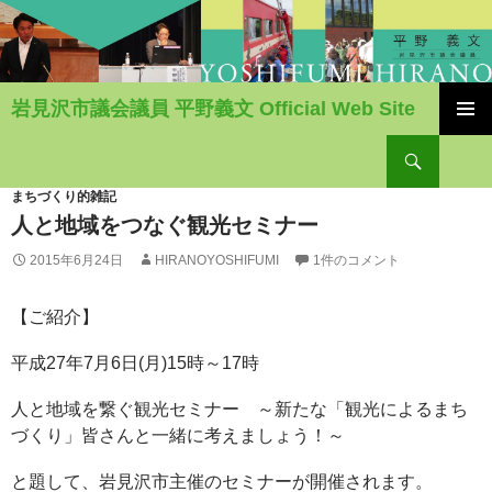
岩見沢市議会議員 平野義文 Official Web Site
コ
検
ン
索
テ
ン
まちづくり的雑記
ツ
人と地域をつなぐ観光セミナー
へ
2015年6月24日
HIRANOYOSHIFUMI
1件のコメント
移
動
【ご紹介】
平成27年7月6日(月)15時～17時
人と地域を繋ぐ観光セミナー ～新たな「観光によるまち
づくり」皆さんと一緒に考えましょう！～
と題して、岩見沢市主催のセミナーが開催されます。