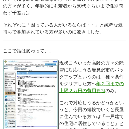
の方々が多く、年齢的にも若者から50代ぐらいまで性別問
わず千差万別。
それぞれに「困っている人がいるならば・・」と純粋な気
持ちで参加されている方が多いのに驚きました。
ここで話は変わって、、
現状こういった高齢の方々の除
雪に対応しうる岩見沢市のバッ
クアップというのは、種々条件
をクリアした方へ
年２回までの
上限２万円の費用負担
のみ。
これで対応しうるかどうかとい
うと、今回の経験でいくと長屋
に住んでいる方々は「一戸建て
の住宅に居住していること」と