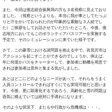
また、今回は後志総合振興局の方も３名視察に見えており
ました。（視察というよりも、本当に我が事としてたっぷ
りと汗をかいておられたのが印象的な素敵な３人組でし
た）ご挨拶をしてお話させていただいたところ、今後、後
志地方においてもこのボランティアバスツアーを実施する
予定で、そのシミュレーションに来ていた様子です。
さて、この豪雪における諸問題を抱える中で、岩見沢市は
アクションを起こすことができるのでしょうか。例えば、
年に何度かバスをチャーターして、参加者に動機を用意で
きれば参加者は意外と集まる気がしました。
あとはどこにどのようなニーズがあって、それらをうまく
人員コントロールできればすぐにでも実現可能だと思いま
す。今後、更に顕著化するであろう、高齢化と雪の問題は
呑気に構えていては絶対に手遅れになります。
そのような状況下、またもや行政から危機感は・・・。