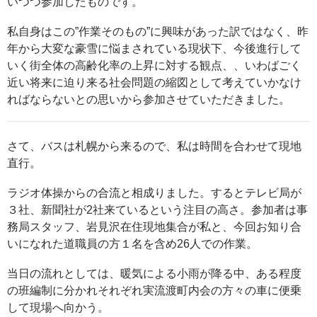
いつつ参加したものです。
私自身はこの”作業そのもの”に興味があった訳ではなく、昨
年から大変な豪雪に悩まされている現状下、今後進行して
いく街全体の高齢化率の上昇に対する観点、、いわばごく
近い将来に迫り来る社会問題の縮図として考えていかなけ
ればならないとの思いから参加させていただきました。
さて、バスは札幌から来るので、私は時間を合わせて現地
直行。
ラジオ体操からの合流と相成りました。するとテレビ局が
３社、新聞社が2社来ているという注目の高さ。参加者は事
務局スタッフ、岩見沢在住現地集合が私と、今回お知り合
いになれた道職員の方１名を含め26人での作業。
当日の流れとしては、暖気による小雨が降る中、ある程度
の班編制に分かれそれぞれ実流渡町内会の方々の車に便乗
して現場へ向かう。