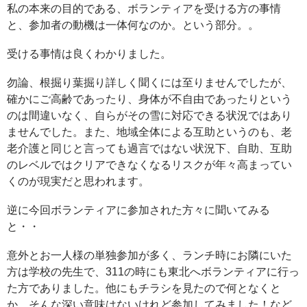
私の本来の目的である、ボランティアを受ける方の事情
と、参加者の動機は一体何なのか。という部分。。
受ける事情は良くわかりました。
勿論、根掘り葉掘り詳しく聞くには至りませんでしたが、
確かにご高齢であったり、身体が不自由であったりという
のは間違いなく、自らがその雪に対応できる状況ではあり
ませんでした。また、地域全体による互助というのも、老
老介護と同じと言っても過言ではない状況下、自助、互助
のレベルではクリアできなくなるリスクが年々高まってい
くのが現実だと思われます。
逆に今回ボランティアに参加された方々に聞いてみる
と・・
意外とお一人様の単独参加が多く、ランチ時にお隣にいた
方は学校の先生で、311の時にも東北へボランティアに行っ
た方でありました。他にもチラシを見たので何となくと
か、そんな深い意味はないけれど参加してみました！など