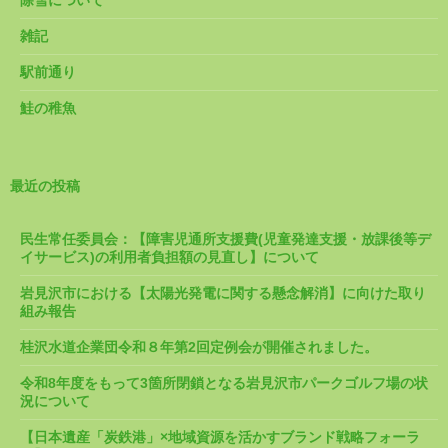
除雪について
雑記
駅前通り
鮭の稚魚
最近の投稿
民生常任委員会：【障害児通所支援費(児童発達支援・放課後等デ
イサービス)の利用者負担額の見直し】について
岩見沢市における【太陽光発電に関する懸念解消】に向けた取り
組み報告
桂沢水道企業団令和８年第2回定例会が開催されました。
令和8年度をもって3箇所閉鎖となる岩見沢市パークゴルフ場の状
況について
【日本遺産「炭鉄港」×地域資源を活かすブランド戦略フォーラ