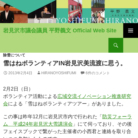
岩見沢市議会議員 平野義文 Official Web Site
コ
検
ン
索
テ
ン
除雪について
ツ
雪はねボランティアIN岩見沢美流渡に思う。
へ
2013年2月4日
HIRANOYOSHIFUMI
6件のコメント
移
動
2月2日（日）
ボランティア活動による
広域交流イノベーション推進研究
会
による「雪はねボランティアツアー」がありました。
この事は昨年12月に岩見沢市内で行われた「
防災フォーラ
ム 平成24年岩見沢大雪講演会
」にて伺っており、その後
フェイスブックで繋がった主催者の小西君と連絡を取り合