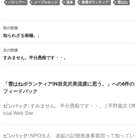
バスツアー
メープルロッジ
温泉
除雪ボランティア
雪はね
投
前の投稿
稿
知られざる南極。。
ナ
ビ
次の投稿
ゲ
すみません。半分愚痴です・・。
ー
シ
ョ
「雪はねボランティアIN岩見沢美流渡に思う。」への6件の
ン
フィードバック
ピンバック:
すみません。半分愚痴です・・。 | 平野義文 Off
icial Web Site
ピンバック:
NPO法人 炭鉱の記憶推進事業団って知ってい