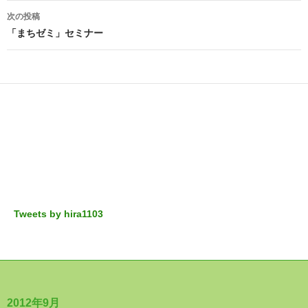
ビ
次の投稿
ゲ
「まちゼミ」セミナー
ー
シ
ョ
ン
Tweets by hira1103
2012年9月