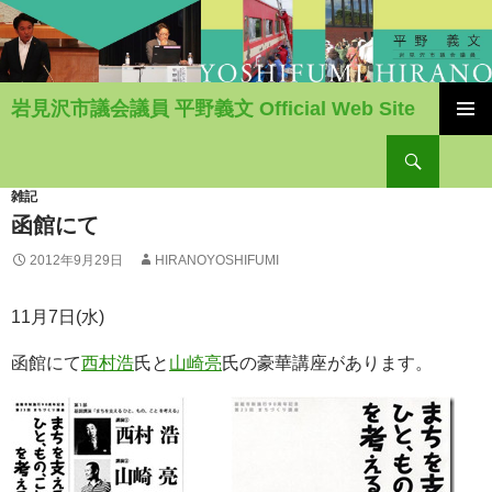
岩見沢市議会議員 平野義文 Official Web Site
コ
検
ン
索
テ
ン
雑記
ツ
函館にて
へ
2012年9月29日
HIRANOYOSHIFUMI
移
動
11月7日(水)
函館にて
西村浩
氏と
山崎亮
氏の豪華講座があります。